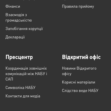
Фінанси
Правила прийому
Взаємодія з
громадськістю
Запобігання корупції
Декларації
Пресцентр
Відкритий офіс
Координація зовнішніх
Новини Відкритого
комунікацій між НАБУ і
офісу
САП
Корисні матеріали
Cимволіка НАБУ
Слідство веде НАБУ
Контакти для медіа