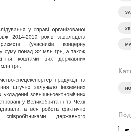
ЗА
У
ідування у справі організованої
овж 2014-2019 років заволоділа
риємств (учасників концерну
МА
у суму понад 32 млн грн, а також
діння коштами цих державних
 млн грн.
Кат
мство-спецекспортер продукції та
ення штучно залучало іноземних
Н
 укладенні зовнішньоекономічних
стровані у Великобританії та Чехії
надавали, а вся робота фактично
Под
 співробітниками державного