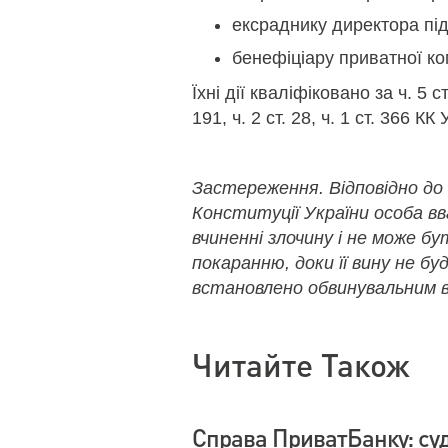
ексраднику директора пі
бенефіціару приватної ко
Їхні дії кваліфіковано за ч. 5 ст. 
191, ч. 2 ст. 28, ч. 1 ст. 366 КК 
Застереження. Відповідно до
Конституції України особа в
вчиненні злочину і не може б
покаранню, доки її вину не бу
встановлено обвинувальним в
Читайте Також
Справа ПриватБанку: су