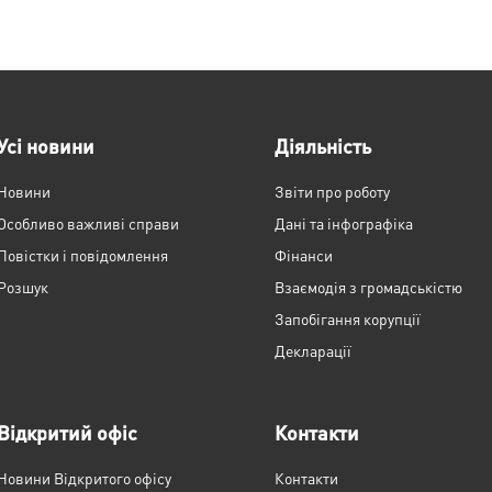
Усі новини
Діяльність
Новини
Звіти про роботу
Особливо важливі справи
Дані та інфографіка
Повістки і повідомлення
Фінанси
Розшук
Взаємодія з громадськістю
Запобігання корупції
Декларації
Відкритий офіс
Контакти
Новини Відкритого офісу
Контакти