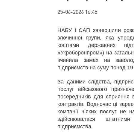
25-06-2026 16:45
НАБУ і САП завершили розсл
злочинної групи, яка упрод
коштами державних підп
«Укроборонпром») на загальн
вчинила замах на заволо
підприємств на суму понад 19
За даними слідства, підприє
послуг військового признач
посередників для сприяння в
контрактів. Водночас ці зареє
компанії ніяких послуг не 
здійснювалася штатними
підприємства.