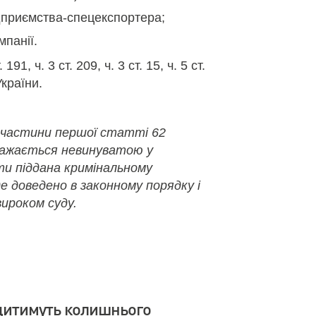
дприємства-спецекспортера;
мпанії.
191, ч. 3 ст. 209, ч. 3 ст. 15, ч. 5 ст.
України.
 частини першої статті 62
важається невинуватою у
ути піддана кримінальному
де доведено в законному порядку і
ироком суду.
дитимуть колишнього