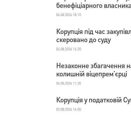
бенефіціарного власник
06.08.2026 18:10
Корупція під час закупі
скеровано до суду
04.08.2026 16:20
Незаконне збагачення на
колишній віцепрем’єрці
06.08.2026 11:20
Корупція у податковій С
03.08.2026 16:00