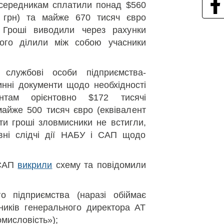
осередникам сплатили понад $560
н грн) та майже 670 тисяч євро
. Гроші виводили через рахунки
чого ділили між собою учасники
 службові особи підприємства-
нні документи щодо необхідності
ентам орієнтовно $172 тисячі
майже 500 тисяч євро (еквівалент
ати гроші зловмисники не встигли,
ивні слідчі дії НАБУ і САП щодо
 САП
викрили
схему та повідомили
о підприємства (наразі обіймає
пників генерального директора АТ
мисловість»);