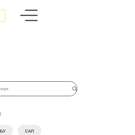
и
БУ
САП