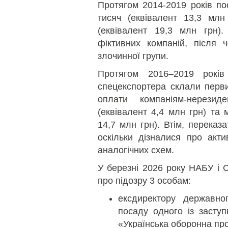
Протягом 2014-2019 років п
тисяч (еквівалент 13,3 мл
(еквівалент 19,3 млн грн)
фіктивних компаній, після 
злочинної групи.
Протягом 2016–2019 років
спецекспортера склали перви
оплати компаніям-нерезид
(еквівалент 4,4 млн грн) та 
14,7 млн грн). Втім, переказ
оскільки дізналися про акт
аналогічних схем.
У березні 2026 року НАБУ і
про підозру 3 особам:
ексдиректору державног
посаду одного із засту
«Українська оборонна про