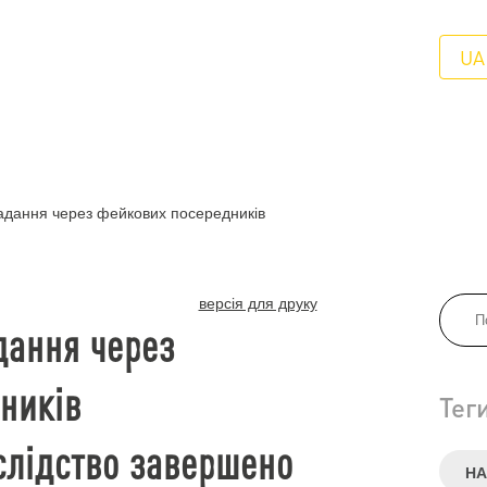
UA
адання через фейкових посередників
версія для друку
дання через
ників
Тег
слідство завершено
НА