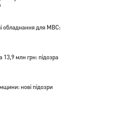
а
влі обладнання для МВС:
 13,9 млн грн: підозра
умщини: нові підозри