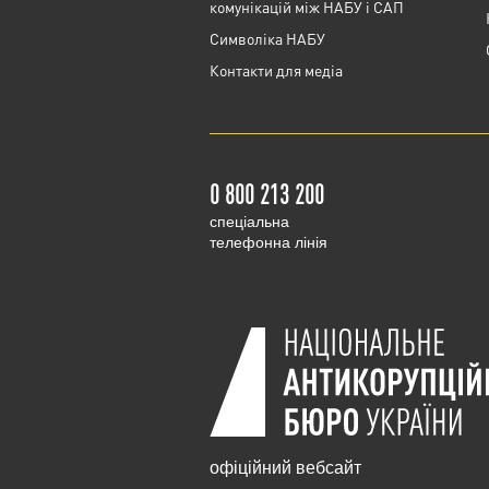
комунікацій між НАБУ і САП
Cимволіка НАБУ
Контакти для медіа
0 800 213 200
cпеціальна
телефонна лінія
офіційний вебсайт