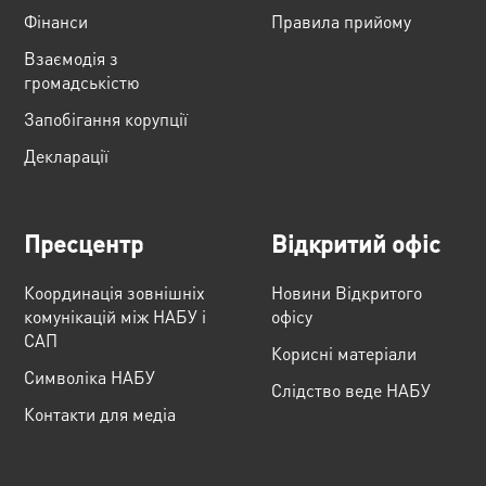
Фінанси
Правила прийому
Взаємодія з
громадськістю
Запобігання корупції
Декларації
Пресцентр
Відкритий офіс
Координація зовнішніх
Новини Відкритого
комунікацій між НАБУ і
офісу
САП
Корисні матеріали
Cимволіка НАБУ
Слідство веде НАБУ
Контакти для медіа