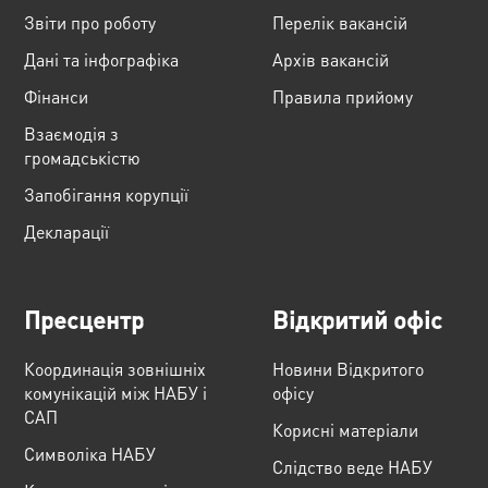
Звіти про роботу
Перелік вакансій
Дані та інфографіка
Архів вакансій
Фінанси
Правила прийому
Взаємодія з
громадськістю
Запобігання корупції
Декларації
Пресцентр
Відкритий офіс
Координація зовнішніх
Новини Відкритого
комунікацій між НАБУ і
офісу
САП
Корисні матеріали
Cимволіка НАБУ
Слідство веде НАБУ