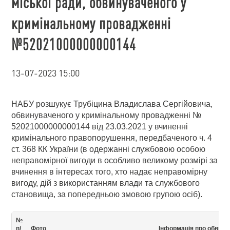
міської ради, обвинуваченого у
кримінальному провадженні
№52021000000000144
13-07-2023 15:00
НАБУ розшукує Трубіцина Владислава Сергійовича,
обвинуваченого у кримінальному провадженні №
52021000000000144 від 23.03.2021 у вчиненні
кримінального правопорушення, передбаченого ч. 4
ст. 368 КК України (в одержанні службовою особою
неправомірної вигоди в особливо великому розмірі за
вчинення в інтересах того, хто надає неправомірну
вигоду, дій з використанням влади та службового
становища, за попередньою змовою групою осіб).
№
п/
Фото
Інформація про обвину