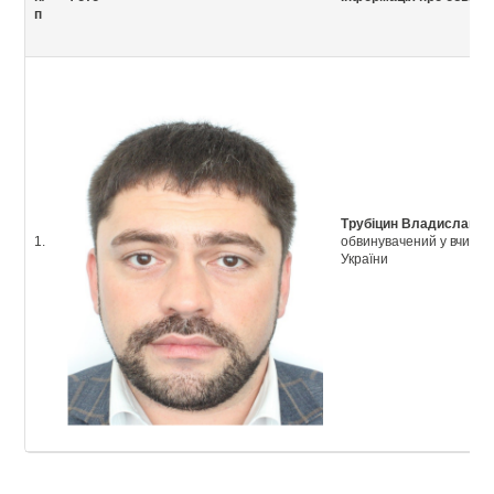
п
Трубіцин Владислав С
1.
обвинувачений у вчиненн
України