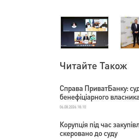
Читайте Також
Справа ПриватБанку: су
бенефіціарного власник
06.08.2026 18:10
Корупція під час закупі
скеровано до суду