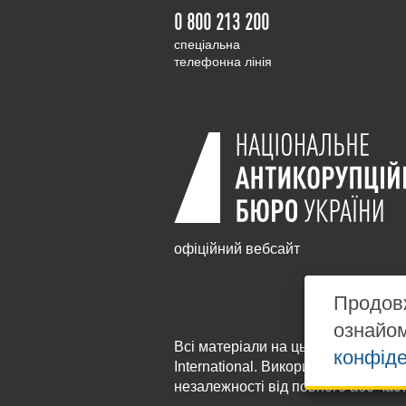
0 800 213 200
cпеціальна
телефонна лінія
офіційний вебсайт
Продовж
ознайо
Всі матеріали на цьому сайті розм
конфіде
International
. Використання будь-я
незалежності від повного або час