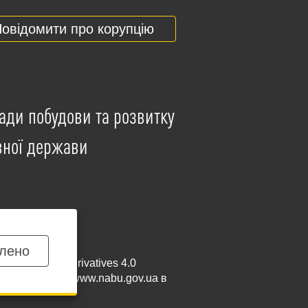
овідомити про корупцію
ади побудови та розвитку
вної держави
лено
mmercial-NoDerivatives 4.0
и посилання на
www.nabu.gov.ua
в