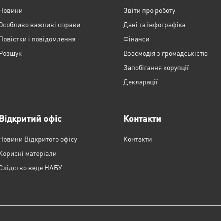
Новини
Звіти про роботу
Особливо важливі справи
Дані та інфографіка
Повістки і повідомлення
Фінанси
Розшук
Взаємодія з громадськістю
Запобігання корупції
Декларації
Відкритий офіс
Контакти
Новини Відкритого офісу
Контакти
Корисні матеріали
Слідство веде НАБУ