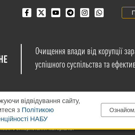
П
Очищення влади від корупції зар
успішного суспільства та ефекти
уючи відвідування сайту,
мтеся з
Політикою
Ознайом
іщені на умовах ліцензії
Creative Commons Attribution-NonCo
нційності НАБУ
ких матеріалів, розміщених на сайті, дозволяється за умов
ткового використання матеріалів.