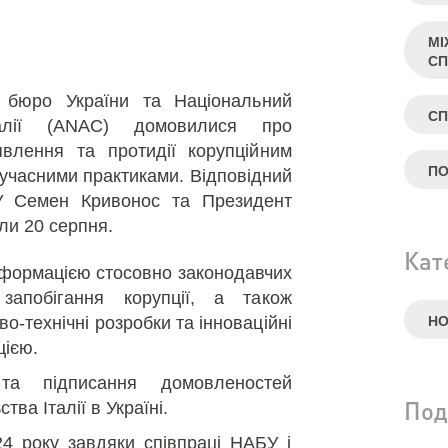
МІ
СП
е бюро України та Національний
СП
талії (ANAC) домовилися про
явлення та протидії корупційним
П
сучасними практиками. Відповідний
 Семен Кривонос та Президент
ли 20 серпня.
Кат
нформацією стосовно законодавчих
запобігання корупції, а також
во-технічні розробки та інноваційні
Н
цією.
 та підписання домовленостей
Под
ва Італії в Україні.
24 року завдяки співпраці НАБУ і