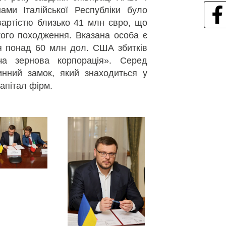
ми Італійської Республіки було
артістю близько 41 млн євро, що
кого походження. Вказана особа є
я понад 60 млн дол. США збитків
а зернова корпорація». Серед
нний замок, який знаходиться у
капітал фірм.