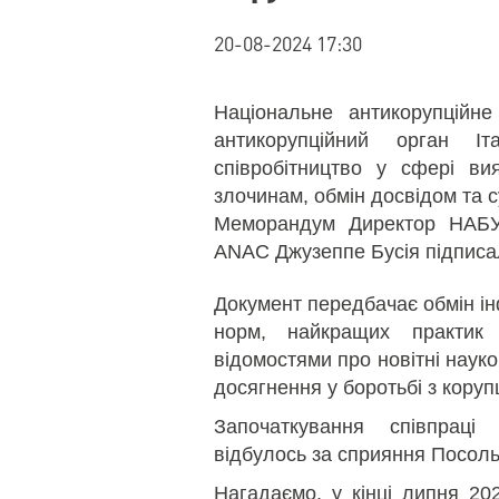
20-08-2024 17:30
Національне антикорупційн
антикорупційний орган І
співробітництво у сфері ви
злочинам, обмін досвідом та 
Меморандум Директор НАБУ
ANAC Джузеппе Бусія підписа
Документ передбачає обмін і
норм, найкращих практик 
відомостями про новітні науко
досягнення у боротьбі з коруп
Започаткування співпраці
відбулось за сприяння Посольст
Нагадаємо, у кінці липня 20