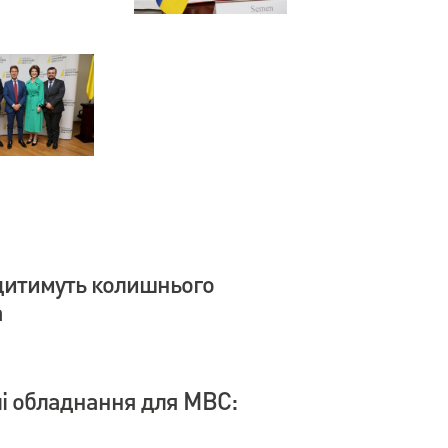
дитимуть колишнього
а
влі обладнання для МВС: