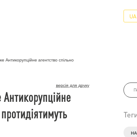
UA
ке Антикорупційне агентство спільно
версія для друку
е Антикорупційне
 протидіятимуть
Тег
НА