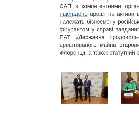
САП з компетентними органа
накладено
арешт на активи в
належать бізнесмену російсь
фігурантом у справі завданн
ПАТ «Державна продовольч
арештованого майна старови
Флоренції, а також статутний 