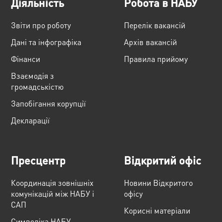
Діяльність
Робота в НАБУ
Звіти про роботу
Перелік вакансій
Дані та інфографіка
Архів вакансій
Фінанси
Правила прийому
Взаємодія з
громадськістю
Запобігання корупції
Декларації
Пресцентр
Відкритий офіс
Координація зовнішніх
Новини Відкритого
комунікацій між НАБУ і
офісу
САП
Корисні матеріали
Cимволіка НАБУ