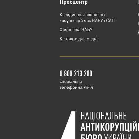
Пресцентр
Координація зовнішніх
комунікацій між НАБУ і САП
Cимволіка НАБУ
Контакти для медіа
0 800 213 200
cпеціальна
телефонна лінія