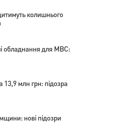
дитимуть колишнього
а
влі обладнання для МВС:
 13,9 млн грн: підозра
умщини: нові підозри