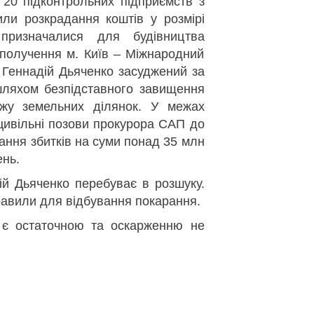
20 підконтрольних підприємств з
или розкрадання коштів у розмірі
ризначалися для будівництва
сполучення м. Київ – Міжнародний
 Геннадій Дьяченко засуджений за
шляхом безпідставного завищення
дажу земельних ділянок. У межах
цивільні позови прокурора САП до
ння збитків на суми понад 35 млн
ень.
ій Дьяченко перебуває в розшуку.
равили для відбування покарання.
 є остаточною та оскарженню не