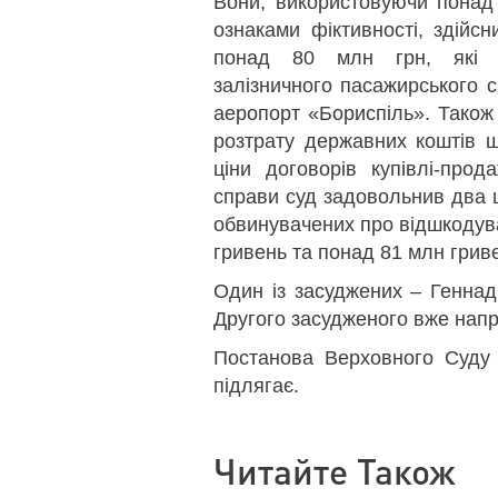
Вони, використовуючи понад 
ознаками фіктивності, здійсн
понад 80 млн грн, які п
залізничного пасажирського 
аеропорт «Бориспіль». Також
розтрату державних коштів 
ціни договорів купівлі-про
справи суд задовольнив два 
обвинувачених про відшкодува
гривень та понад 81 млн грив
Один із засуджених – Геннад
Другого засудженого вже нап
Постанова Верховного Суду
підлягає.
Читайте Також