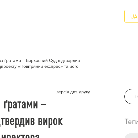
UA
 за ґратами – Верховний Суд підтвердив
проекту «Повітряний експрес» та його
версія для друку
а ґратами –
дтвердив вирок
Тег
директора