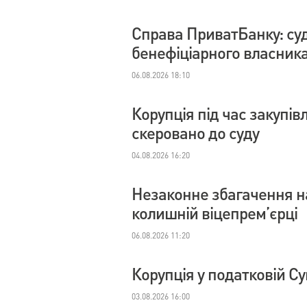
Справа ПриватБанку: су
бенефіціарного власник
06.08.2026 18:10
Корупція під час закупі
скеровано до суду
04.08.2026 16:20
Незаконне збагачення на
колишній віцепрем’єрці
06.08.2026 11:20
Корупція у податковій С
03.08.2026 16:00