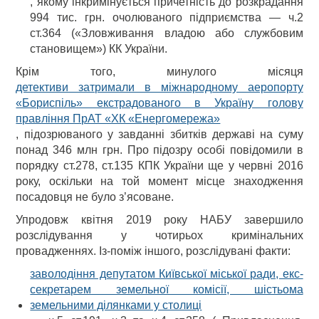
, якому інкримінується причетність до розкрадання
994 тис. грн. очолюваного підприємства — ч.2
ст.364 («Зловживання владою або службовим
становищем») КК України.
Крім того, минулого місяця
детективи затримали в міжнародному аеропорту
«Бориспіль» екстрадованого в Україну голову
правління ПрАТ «ХК «Енергомережа»
, підозрюваного у завданні збитків державі на суму
понад 346 млн грн. Про підозру особі повідомили в
порядку ст.278, ст.135 КПК України ще у червні 2016
року, оскільки на той момент місце знаходження
посадовця не було з’ясоване.
Упродовж квітня 2019 року НАБУ завершило
розслідування у чотирьох кримінальних
провадженнях. Із-поміж іншого, розслідувані факти:
заволодіння депутатом Київської міської ради, екс-
секретарем земельної комісії, шістьома
земельними ділянками у столиці