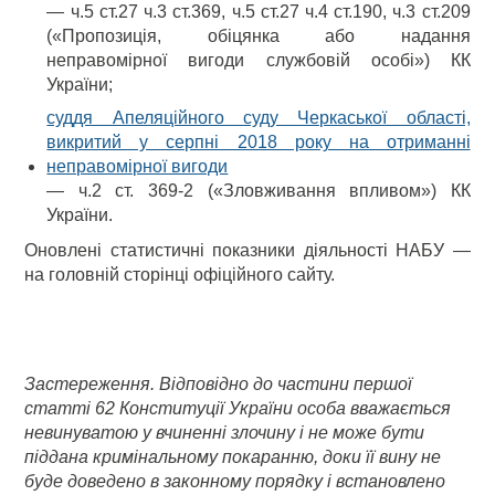
— ч.5 ст.27 ч.3 ст.369, ч.5 ст.27 ч.4 ст.190, ч.3 ст.209
(«Пропозиція, обіцянка або надання
неправомірної вигоди службовій особі») КК
України;
суддя Апеляційного суду Черкаської області,
викритий у серпні 2018 року на отриманні
неправомірної вигоди
— ч.2 ст. 369-2 («Зловживання впливом») КК
України.
Оновлені статистичні показники діяльності НАБУ —
на головній сторінці офіційного сайту.
Застереження. Відповідно до частини першої
статті 62 Конституції України особа вважається
невинуватою у вчиненні злочину і не може бути
піддана кримінальному покаранню, доки її вину не
буде доведено в законному порядку і встановлено