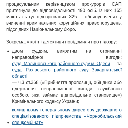
процесуальним керівництвом прокурорів САП
притягнули до відповідальності 490 осіб. Із них 165
мають статус підозрюваних, 325 — обвинувачених у
вчиненні кримінальних корупційних правопорушень,
підслідних Національному бюро.
Зокрема, у квітні детективи повідомили про підозру:
двом суддям, викритим на отриманні
неправомірної вигоди:
судді Малиновського районного суду м. Одеси
та
судді Рахівського районного суду Закарпатської
області
— ч.3 ст.368 («Прийняття пропозиції, обіцянки або
одержання неправомірної вигоди службовою
особою, яка займає відповідальне становище»)
Кримінального кодексу України;
колишньому генеральному директору державного
спеціалізованого підприємства «Чорнобильський
спецкомбінат»