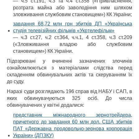
— ч.5 ст.191, ч.3 та ч.4 ст.358 («Привласнення,
розтрата майна або заволодіння ним шляхом
зловживання службовим становищем») КК України;
завдання 68,72 млн грн збитків ДП «Українська
студія телевізійних фільмів «Укртелефільм»
— ч.3 ст.27, ч.2 ст.364, ч.ч.1, 4 ст.358, ч.3 ст.209
(«Зловживання владою або службовим
становищем») КК України.
Підозрювані у вчиненні зазначених злочинів
ознайомлюються з матеріалами слідства перед
складенням обвинувальних актів та скеруванням їх
до суду.
Наразі суди розглядають 196 справ від НАБУ і САП, в
яких обвинувачуються 325 осіб. До числа
обвинувачених у квітні додалися:
представник міжнародного зернотрейдера,
причетного до завдання 60 млн дол. США збитків
ПАТ «Державна продовольчо-зернова корпорація
України» (ДПЗКУ)