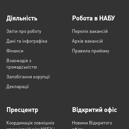
Діяльність
Робота в НАБУ
Звіти про роботу
Перелік вакансій
Дані та інфографіка
Архів вакансій
Фінанси
Правила прийому
Взаємодія з
громадськістю
Запобігання корупції
Декларації
Пресцентр
Відкритий офіс
Координація зовнішніх
Новини Відкритого
комунікацій між НАБУ і
офісу