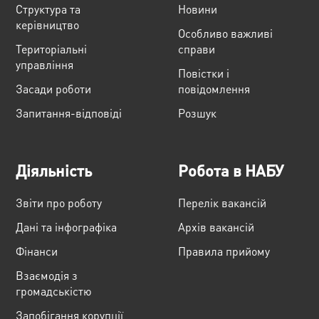
Структура та
Новини
керівництво
Особливо важливі
Територіальні
справи
управління
Повістки і
Засади роботи
повідомлення
Запитання-відповіді
Розшук
Діяльність
Робота в НАБУ
Звіти про роботу
Перелік вакансій
Дані та інфографіка
Архів вакансій
Фінанси
Правила прийому
Взаємодія з
громадськістю
Запобігання корупції