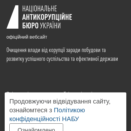
офіційний вебсайт
Очищення влади від корупції заради побудови та
розвитку успішного суспільства та ефективної держави
Всі матеріали на цьому сайті розміщені на умовах
ліцензії
Creative Commons Attribution-NonCommercial-
Продовжуючи відвідування сайту,
NoDerivatives 4.0 International
. Використання будь-
ознайомтеся з
Політикою
яких матеріалів, розміщених на сайті, дозволяється
конфіденційності НАБУ
за умови посилання на
www.nabu.gov.ua
в
незалежності від повного або часткового
Ознайомлено