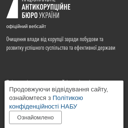
офіційний вебсайт
Очищення влади від корупції заради побудови та
розвитку успішного суспільства та ефективної держави
Всі матеріали на цьому сайті розміщені на умовах
ліцензії
Creative Commons Attribution-NonCommercial-
Продовжуючи відвідування сайту,
NoDerivatives 4.0 International
. Використання будь-
ознайомтеся з
Політикою
яких матеріалів, розміщених на сайті, дозволяється
конфіденційності НАБУ
за умови посилання на
www.nabu.gov.ua
в
незалежності від повного або часткового
Ознайомлено
використання матеріалів.