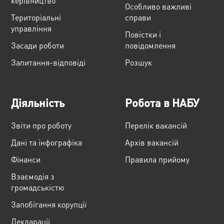
керівництво
Особливо важливі
Територіальні
справи
управління
Повістки і
Засади роботи
повідомлення
Запитання-відповіді
Розшук
Діяльність
Робота в НАБУ
Звіти про роботу
Перелік вакансій
Дані та інфографіка
Архів вакансій
Фінанси
Правила прийому
Взаємодія з
громадськістю
Запобігання корупції
Декларації