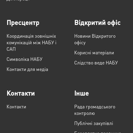
Пресцентр
Відкритий офіс
Координація зовнішніх
Новини Відкритого
комунікацій між НАБУ і
офісу
САП
Корисні матеріали
Cимволіка НАБУ
Слідство веде НАБУ
Контакти для медіа
Контакти
Інше
Контакти
Рада громадського
контролю
Публічні закупівлі