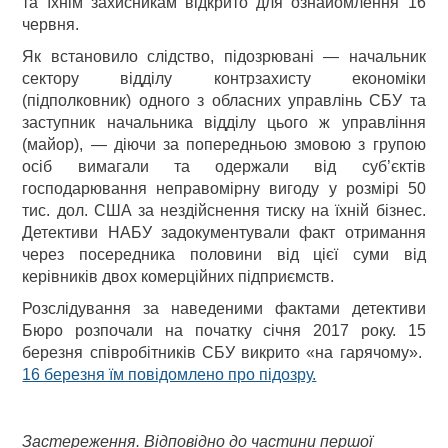
та їхнім захисникам відкрито для ознайомлення 16
червня.
Як встановило слідство, підозрювані — начальник
сектору відділу контрзахисту економіки
(підполковник) одного з обласних управлінь СБУ та
заступник начальника відділу цього ж управління
(майор), — діючи за попередньою змовою з групою
осіб вимагали та одержали від суб’єктів
господарювання неправомірну вигоду у розмірі 50
тис. дол. США за нездійснення тиску на їхній бізнес.
Детективи НАБУ задокументували факт отримання
через посередника половини від цієї суми від
керівників двох комерційних підприємств.
Розслідування за наведеними фактами детективи
Бюро розпочали на початку січня 2017 року. 15
березня співробітників СБУ викрито «на гарячому».
16 березня їм повідомлено про підозру.
Застереження. Відповідно до частини першої