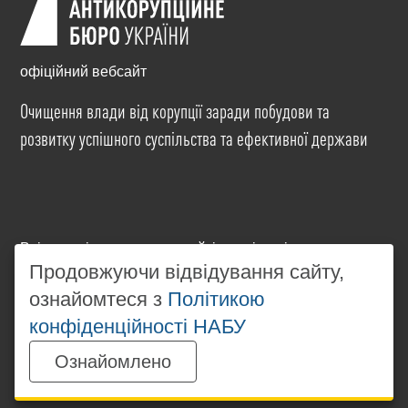
офіційний вебсайт
Очищення влади від корупції заради побудови та
розвитку успішного суспільства та ефективної держави
Всі матеріали на цьому сайті розміщені на умовах
ліцензії
Creative Commons Attribution-NonCommercial-
Продовжуючи відвідування сайту,
NoDerivatives 4.0 International
. Використання будь-
ознайомтеся з
Політикою
яких матеріалів, розміщених на сайті, дозволяється
конфіденційності НАБУ
за умови посилання на
www.nabu.gov.ua
в
незалежності від повного або часткового
Ознайомлено
використання матеріалів.