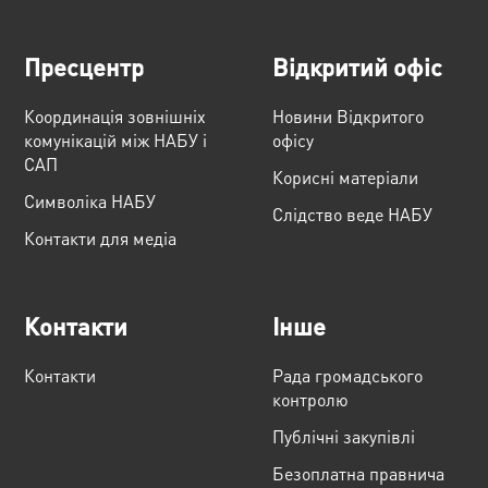
Пресцентр
Відкритий офіс
Координація зовнішніх
Новини Відкритого
комунікацій між НАБУ і
офісу
САП
Корисні матеріали
Cимволіка НАБУ
Слідство веде НАБУ
Контакти для медіа
Контакти
Інше
Контакти
Рада громадського
контролю
Публічні закупівлі
Безоплатна правнича