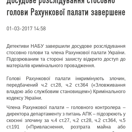
голови Рахункової палати завершене
01-03-2017 14:58
Детективи НАБУ завершили досудове розслідування
стосовно голови та члена Рахункової палати України.
Підозрюваним та стороні захисту відкрито доступ до
матеріалів кримінального провадження.
Голові Рахункової палати інкримінують злочин,
передбачений ч.2 ст.28, ч.2 ст.364 («Зловживання
владою або службовим становищем») Кримінального
кодексу України.
Члена Рахункової палати – головного контролера –
директора департаменту з питань АПК – підозрюють у
скоєнні злочину за ч.4 ст.27, ч.2 ст.28, ч.2 ст.364, ч.5
ст.191 («Привласнення, розтрата майна або