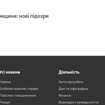
умщини: нові підозри
Усі новини
Діяльність
Новини
Звіти про роботу
Особливо важливі справи
Дані та інфографіка
Повістки і повідомлення
Фінанси
Розшук
Взаємодія з громадськістю