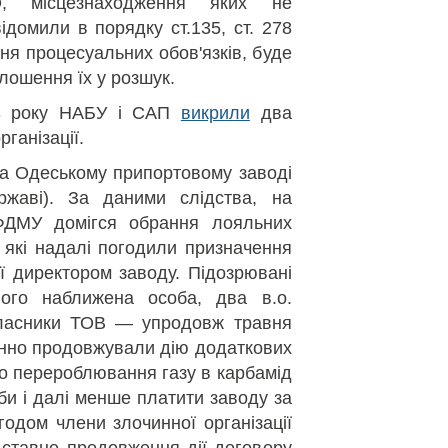
, місцезнаходження яких не
ідомили в порядку ст.135, ст. 278
ння процесуальних обов'язків, буде
лошення їх у розшук.
23 року НАБУ і САП
викрили
два
рганізації.
на Одеському припортовому заводі
ржаві). За даними слідства, на
ФДМУ домігся обрання лояльних
 які надалі погодили призначення
ії директором заводу. Підозрювані
ого наближена особа, два в.о.
ласники ТОВ — упродовж травня
онно продовжували дію додаткових
о перероблювання газу в карбамід
аби і далі менше платити заводу за
одом члени злочинної організації