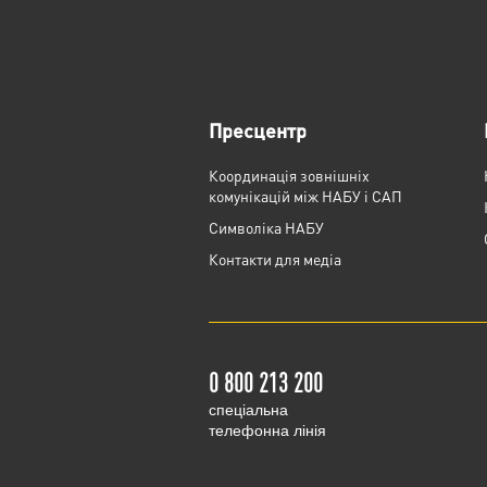
Пресцентр
Координація зовнішніх
комунікацій між НАБУ і САП
Cимволіка НАБУ
Контакти для медіа
0 800 213 200
cпеціальна
телефонна лінія