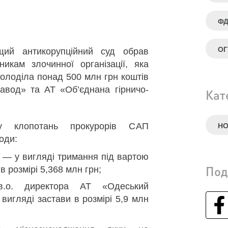
Ф
ОГ
ий антикорупційний суд обрав
икам злочинної організації, яка
олоділа понад 500 млн грн коштів
авод» та АТ «Об’єднана гірничо-
Кат
ду клопотань прокурорів САП
Н
оди:
 — у вигляді тримання під вартою
Под
в розмірі 5,368 млн грн;
.о. директора АТ «Одеський
вигляді застави в розмірі 5,9 млн