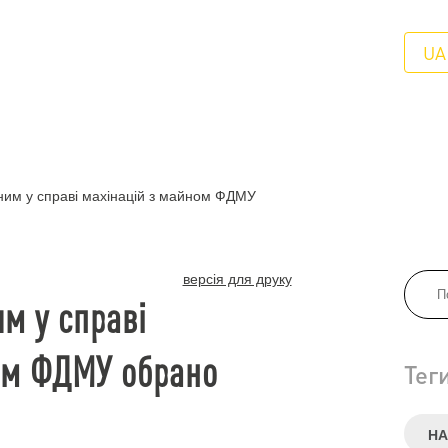
UA
им у справі махінацій з майном ФДМУ
версія для друку
м у справі
ом ФДМУ обрано
Тег
НА