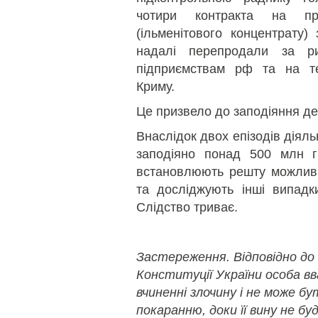
чотири контракта на пр
(ільменітового концентрату)
надалі перепродали за р
підприємствам рф та на те
Криму.
Це призвело до заподіяння дер
Внаслідок двох епізодів діяль
заподіяно понад 500 млн г
встановлюють решту можливих
та досліджують інші випадки
Слідство триває.
Застереження. Відповідно до
Конституції України особа в
вчиненні злочину і не може б
покаранню, доки її вину не бу