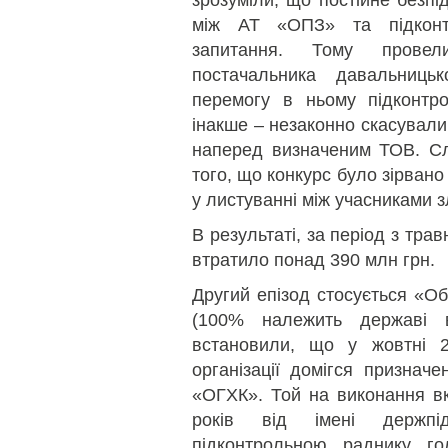
зрозуміли, що постійне безпі
між АТ «ОПЗ» та підкон
запитання. Тому провел
постачальника давальниць
перемогу в ньому підконтро
інакше – незаконно скасували
наперед визначеним ТОВ. Слі
того, що конкурс було зірван
у листуванні між учасниками зл
В результаті, за період з тр
втратило понад 390 млн грн.
Другий епізод стосується «Об’
(100% належить державі
встановили, що у жовтні 2
організації домігся признач
«ОГХК». Той на виконання вк
років від імені держп
підконтрольною раднику г