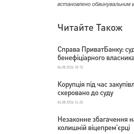
встановлено обвинувальним в
Читайте Також
Справа ПриватБанку: су
бенефіціарного власник
06.08.2026 18:10
Корупція під час закупі
скеровано до суду
04.08.2026 16:20
Незаконне збагачення на
колишній віцепрем’єрці