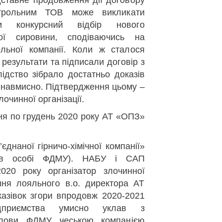
дставне продовження дії договору
трольним ТОВ може викликати
и конкурсний відбір нового
кої сировини, сподіваючись на
льної компанії. Коли ж сталося
 результати та підписали договір з
дство зібрало достатньо доказів
о навмисно. Підтвердження цьому –
очинної організації.
авня по грудень 2020 року АТ «ОПЗ»
єднаної гірничо-хімічної компанії»
 в особі ФДМУ). НАБУ і САП
020 року організатор злочинної
ення лояльного в.о. директора АТ
азівок згори впродовж 2020-2021
ідприємства умисно уклав з
олови ФДМУ чеською компанією