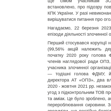
Ще сімом учасникам ЗО
встановлено, про підозру пов
КПК України. У разі невикона
вирішуватися питання про ого
Нагадаємо, 22 березня 20
епізоди діяльності злочинної о
Перший стосувався корупції 
(99,56% акцій належить де
початку 2020 року голова 
членів наглядової ради ОПЗ,
учасника злочинної організац
— тодішні голова ФДМУ, й
директора АТ «ОПЗ», два в
2020 - жовтня 2021 рр. незак
угод з підконтрольним ТОВ пр
та аміак. Це було зроблено, 
перероблювання сировини. Зг