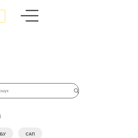
и
БУ
САП