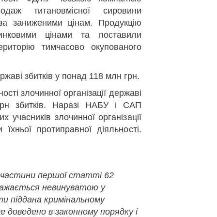
одаж титановмісної сировини
 за заниженими цінам. Продукцію
инковими цінами та поставили
риторію тимчасово окупованого
жаві збитків у понад 118 млн грн.
ності злочинної організації державі
рн збитків. Наразі НАБУ і САП
 учасників злочинної організації
 їхньої протиправної діяльності.
 частини першої статті 62
важається невинуватою у
ути піддана кримінальному
де доведено в законному порядку і