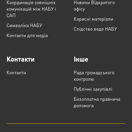
Координація зовнішніх
Новини Відкритого
комунікацій між НАБУ і
офісу
САП
Корисні матеріали
Cимволіка НАБУ
Слідство веде НАБУ
Контакти для медіа
Контакти
Інше
Контакти
Рада громадського
контролю
Публічні закупівлі
Безоплатна правнича
допомога