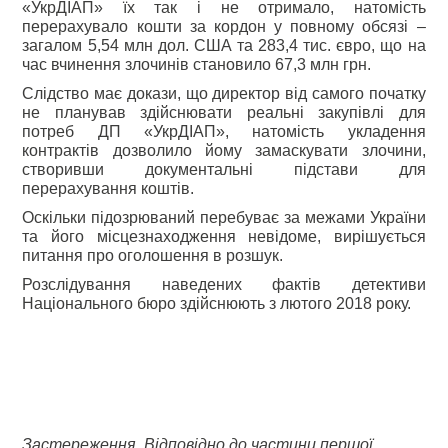
«УкрДІАП» їх так і не отримало, натомість
перерахувало кошти за кордон у повному обсязі –
загалом 5,54 млн дол. США та 283,4 тис. євро, що на
час вчинення злочинів становило 67,3 млн грн.
Слідство має докази, що директор від самого початку
не планував здійснювати реальні закупівлі для
потреб ДП «УкрДІАП», натомість укладення
контрактів дозволило йому замаскувати злочини,
створивши документальні підстави для
перерахування коштів.
Оскільки підозрюваний перебуває за межами України
та його місцезнаходження невідоме, вирішується
питання про оголошення в розшук.
Розслідування наведених фактів детективи
Національного бюро здійснюють з лютого 2018 року.
Застереження. Відповідно до частини першої