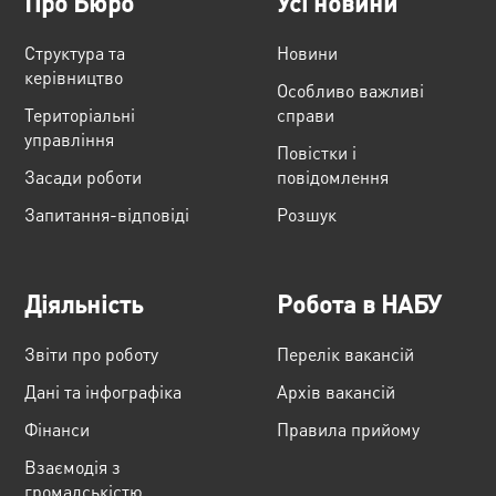
Про Бюро
Усі новини
Структура та
Новини
керівництво
Особливо важливі
Територіальні
справи
управління
Повістки і
Засади роботи
повідомлення
Запитання-відповіді
Розшук
Діяльність
Робота в НАБУ
Звіти про роботу
Перелік вакансій
Дані та інфографіка
Архів вакансій
Фінанси
Правила прийому
Взаємодія з
громадськістю