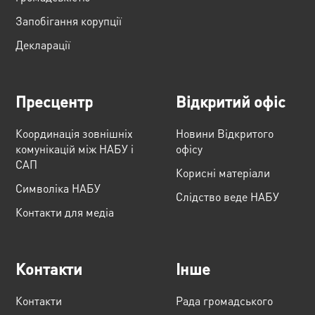
Запобігання корупції
Декларації
Пресцентр
Відкритий офіс
Координація зовнішніх
Новини Відкритого
комунікацій між НАБУ і
офісу
САП
Корисні матеріали
Cимволіка НАБУ
Слідство веде НАБУ
Контакти для медіа
Контакти
Інше
Контакти
Рада громадського