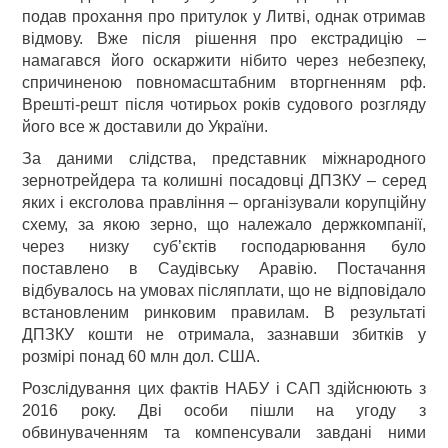
подав прохання про притулок у Литві, однак отримав
відмову. Вже після рішення про екстрадицію –
намагався його оскаржити нібито через небезпеку,
спричиненою повномасштабним вторгненням рф.
Врешті-решт після чотирьох років судового розгляду
його все ж доставили до України.
За даними слідства, представник міжнародного
зернотрейдера та колишні посадовці ДПЗКУ – серед
яких і ексголова правління – організували корупційну
схему, за якою зерно, що належало держкомпанії,
через низку суб’єктів господарювання було
поставлено в Саудівську Аравію. Постачання
відбувалось на умовах післяплати, що не відповідало
встановленим ринковим правилам. В результаті
ДПЗКУ кошти не отримала, зазнавши збитків у
розмірі понад 60 млн дол. США.
Розслідування цих фактів НАБУ і САП здійснюють з
2016 року. Дві особи пішли на угоду з
обвинуваченням та компенсували завдані ними