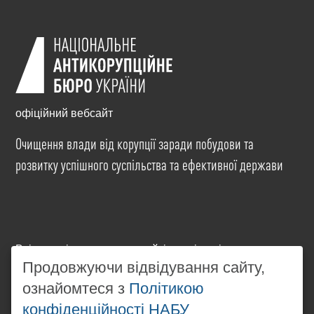
офіційний вебсайт
Очищення влади від корупції заради побудови та
розвитку успішного суспільства та ефективної держави
Всі матеріали на цьому сайті розміщені на умовах
ліцензії
Creative Commons Attribution-NonCommercial-
Продовжуючи відвідування сайту,
NoDerivatives 4.0 International
. Використання будь-
ознайомтеся з
Політикою
яких матеріалів, розміщених на сайті, дозволяється
конфіденційності НАБУ
за умови посилання на
www.nabu.gov.ua
в