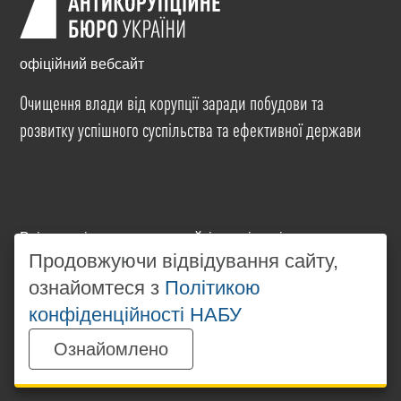
офіційний вебсайт
Очищення влади від корупції заради побудови та
розвитку успішного суспільства та ефективної держави
Всі матеріали на цьому сайті розміщені на умовах
ліцензії
Creative Commons Attribution-NonCommercial-
Продовжуючи відвідування сайту,
NoDerivatives 4.0 International
. Використання будь-
ознайомтеся з
Політикою
яких матеріалів, розміщених на сайті, дозволяється
конфіденційності НАБУ
за умови посилання на
www.nabu.gov.ua
в
незалежності від повного або часткового
Ознайомлено
використання матеріалів.