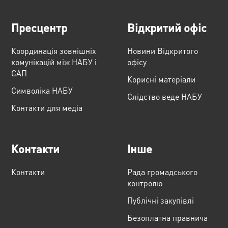
Пресцентр
Відкритий офіс
Координація зовнішніх
Новини Відкритого
комунікацій між НАБУ і
офісу
САП
Корисні матеріали
Cимволіка НАБУ
Слідство веде НАБУ
Контакти для медіа
Контакти
Інше
Контакти
Рада громадського
контролю
Публічні закупівлі
Безоплатна правнича