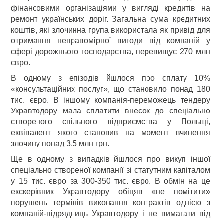
фінансовими організаціями у вигляді кредитів на
ремонт українських доріг. Загальна сума кредитних
коштів, які злочинна група використала як привід для
отримання неправомірної вигоди від компаній у
сфері дорожнього господарства, перевищує 270 млн
євро.
В одному з епізодів йшлося про сплату 10%
«консультаційних послуг», що становило понад 180
тис. євро. В іншому компанія-переможець тендеру
Укравтодору мала сплатити внесок до спеціально
створеного спільного підприємства у Польщі,
еквівалент якого становив на момент вчинення
злочину понад 3,5 млн грн.
Ще в одному з випадків йшлося про викуп іншої
спеціально створеної компанії зі статутним капіталом
у 15 тис. євро за 300-350 тис. євро. В обмін на це
екскерівник Укравтодору обіцяв «не помітити»
порушень термінів виконання контрактів однією з
компаній-підрядниць Укравтодору і не вимагати від