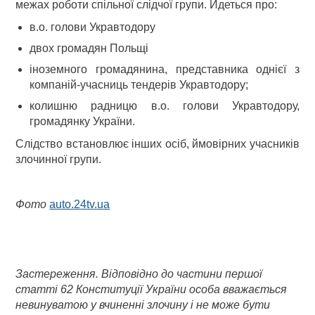
межах роботи спільної слідчої групи. Йдеться про:
в.о. голови Укравтодору
двох громадян Польщі
іноземного громадянина, представника однієї з
компаній-учасниць тендерів Укравтодору;
колишню радницю в.о. голови Укравтодору,
громадянку України.
Слідство встановлює інших осіб, ймовірних учасників
злочинної групи.
Фото
auto.24tv.ua
Застереження. Відповідно до частини першої
статті 62 Конституції України особа вважається
невинуватою у вчиненні злочину і не може бути