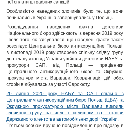
неї сплати штрафних санкцій.
Особливістю наведених злочинів було те, що вони
починались в Україні, а завершувались у Польщі.
Розслідування наведених фактів детективи
Національного бюро здійснюють із вересня 2019 року.
Після того, як з’ясувалося, що наведені факти також
розслідує Центральне бюро антикорупційне Польщі,
в листопаді 2019 року створено спільну слідчу групу,
до складу якої від України увійшли детективи НАБУ та
прокурори САП, від Польщі — працівники
Центрального антикорупційного бюро та Окружної
прокуратури міста Варшави. Координація дій обох
сторін відбувалась за участі Євроюсту.
20 липня 2020 року НАБУ та САП спільно з
Центральним антикорупційним бюро Польщі (ЦБА) та
Окружною прокуратурою міста Варшави викрили
злочинну групу на чолі з колишнім в.о. голови
Державного агентства автомобільних доріг України.
П’ятьом особам вручено повідомлення про підозру в