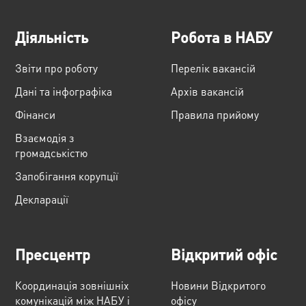
Діяльність
Робота в НАБУ
Звіти про роботу
Перелік вакансій
Дані та інфографіка
Архів вакансій
Фінанси
Правила прийому
Взаємодія з
громадськістю
Запобігання корупції
Декларації
Пресцентр
Відкритий офіс
Координація зовнішніх
Новини Відкритого
комунікацій між НАБУ і
офісу