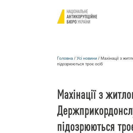
Головна
/
Усі новини
/
Махінації з жит
підозрюються троє осіб
Махінації з житло
Держприкордонслу
підозрюються троє