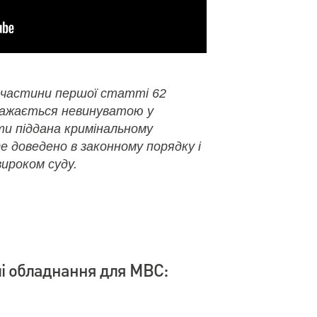
 частини першої статті 62
важається невинуватою у
ути піддана кримінальному
де доведено в законному порядку і
ироком суду.
влі обладнання для МВС: