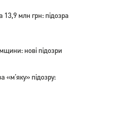
 13,9 млн грн: підозра
умщини: нові підозри
а «м’яку» підозру: