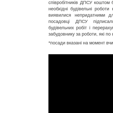
співробітників ДПСУ коштом б
необхідні будівельні роботи 
виявилися непридатними д
посадовці ДПСУ підписа
будівельних робіт і перерах
забудовнику за роботи, які по
*посади вказані на момент вч