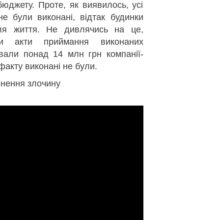
юджету. Проте, як виявилось, усі
не були виконані, відтак будинки
ля життя. Не дивлячись на це,
ли акти приймання виконаних
ували понад 14 млн грн компанії-
 факту виконані не були.
инення злочину