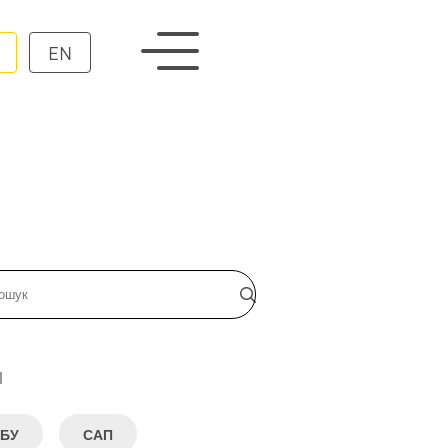
EN
и
БУ
САП