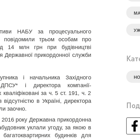
МА
У
тиви НАБУ за процесуального
П повідомили трьом особам про
ад 14 млн грн при будівництві
ля Державної прикордонної служби
Кат
упника і начальника Західного
Н
 ДПСУ* і директора компанії-
кваліфіковані за ч. 5 ст. 191, ч. 2
 з відсутністю в Україні, директора
Под
ли заочно.
і 2016 року Державна прикордонна
абудовник уклали угоду, за якою в
 багатоквартирних будинків для