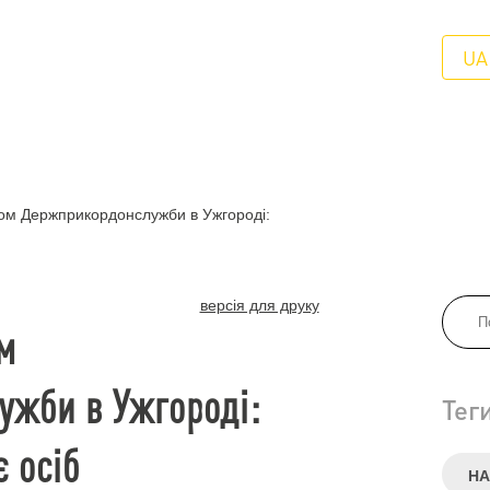
UA
лом Держприкордонслужби в Ужгороді:
версія для друку
м
жби в Ужгороді:
Тег
 осіб
НА