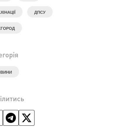
ХІНАЦІЇ
ДПСУ
ЖГОРОД
егорія
ОВИНИ
ілитись