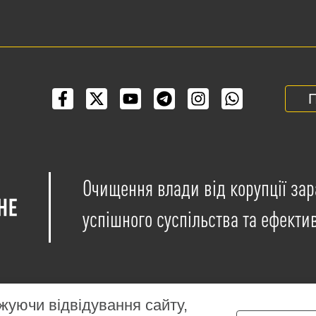
П
Очищення влади від корупції зар
успішного суспільства та ефекти
уючи відвідування сайту,