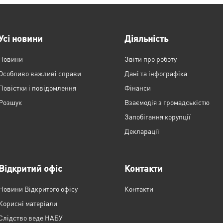
Усі новини
Діяльність
Новини
Звіти про роботу
Особливо важливі справи
Дані та інфографіка
Повістки і повідомлення
Фінанси
Розшук
Взаємодія з громадськістю
Запобігання корупції
Декларації
Відкритий офіс
Контакти
Новини Відкритого офісу
Контакти
Корисні матеріали
Слідство веде НАБУ