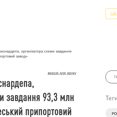
UA
кснардепа, організатора схеми завдання
портовий завод»
версія для друку
снардепа,
и завдання 93,3 млн
Тег
еський припортовий
Р