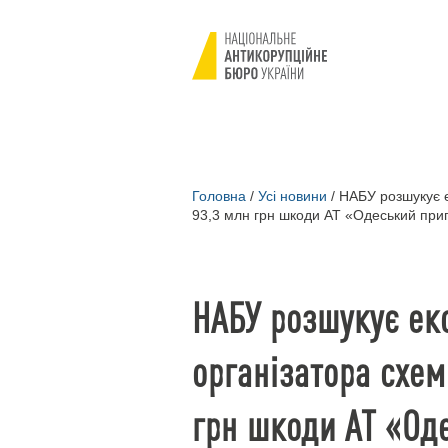
Головна
/
Усі новини
/
НАБУ розшукує е
93,3 млн грн шкоди АТ «Одеський при
НАБУ розшукує ек
організатора схем
грн шкоди АТ «Од