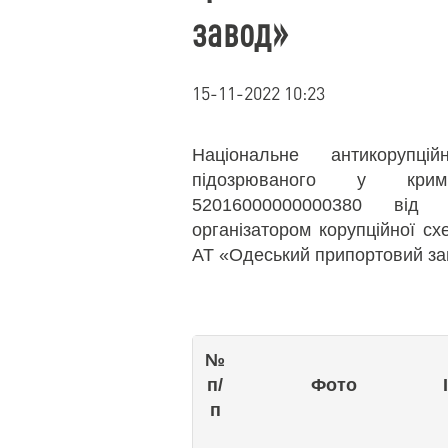
завод»
15-11-2022 10:23
Національне антикорупц
підозрюваного у крим
52016000000000380 від 
організатором корупційної с
АТ «Одеський припортовий за
№
п/
Фото
п