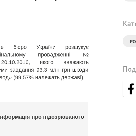
Кат
Р
ійне бюро України розшукує
інальному провадженні №
20.10.2016, якого вважають
Под
хеми завдання 93,3 млн грн шкоди
вод» (99,57% належать державі).
Інформація про підозрюваного