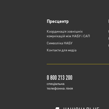
Пресцентр
Координація зовнішніх
комунікацій між НАБУ і САП
Cимволіка НАБУ
Контакти для медіа
0 800 213 200
cпеціальна
телефонна лінія