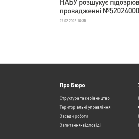
НАБУ розшукує підозрюв
провадженні №52024000
27.02.2026 10:35
Про Бюро
Структура та керівництво
Територіальні управління
Засади роботи
Запитання-відповіді