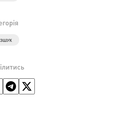
егорія
ОЗШУК
ілитись