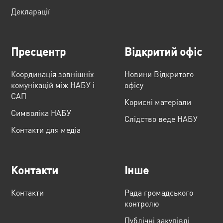
Декларації
Пресцентр
Відкритий офіс
Координація зовнішніх
Новини Відкритого
комунікацій між НАБУ і
офісу
САП
Корисні матеріали
Cимволіка НАБУ
Слідство веде НАБУ
Контакти для медіа
Контакти
Інше
Контакти
Рада громадського
контролю
Публічні закупівлі