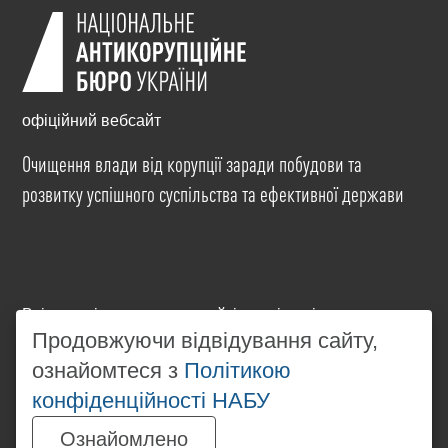
офіційний вебсайт
Очищення влади від корупції заради побудови та
розвитку успішного суспільства та ефективної держави
Всі матеріали на цьому сайті розміщені на умовах
ліцензії
Creative Commons Attribution-NonCommercial-
Продовжуючи відвідування сайту,
NoDerivatives 4.0 International
. Використання будь-
ознайомтеся з
Політикою
яких матеріалів, розміщених на сайті, дозволяється
конфіденційності НАБУ
за умови посилання на
www.nabu.gov.ua
в
незалежності від повного або часткового
Ознайомлено
використання матеріалів.