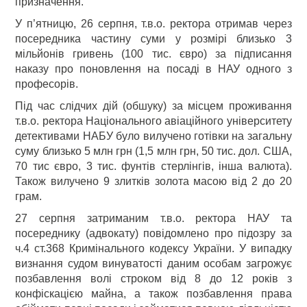
призначення.
У п’ятницю, 26 серпня, т.в.о. ректора отримав через
посередника частину суми у розмірі близько 3
мільйонів гривень (100 тис. євро) за підписання
наказу про поновлення на посаді в НАУ одного з
професорів.
Під час слідчих дій (обшуку) за місцем проживання
т.в.о. ректора Національного авіаційного університету
детективами НАБУ було вилучено готівки на загальну
суму близько 5 млн грн (1,5 млн грн, 50 тис. дол. США,
70 тис євро, 3 тис. фунтів стерлінгів, інша валюта).
Також вилучено 9 злитків золота масою від 2 до 20
грам.
27 серпня затриманим т.в.о. ректора НАУ та
посереднику (адвокату) повідомлено про підозру за
ч.4 ст.368 Кримінального кодексу України. У випадку
визнання судом винуватості даним особам загрожує
позбавлення волі строком від 8 до 12 років з
конфіскацією майна, а також позбавлення права