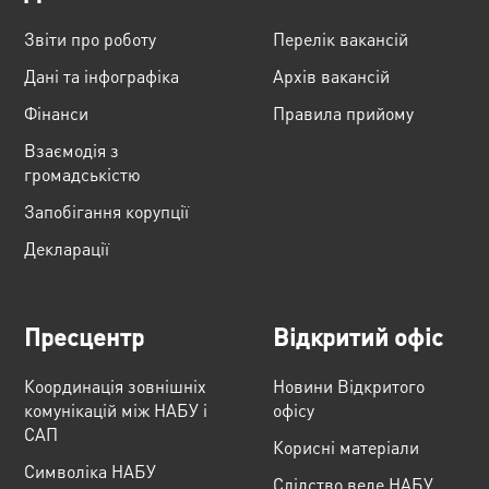
Звіти про роботу
Перелік вакансій
Дані та інфографіка
Архів вакансій
Фінанси
Правила прийому
Взаємодія з
громадськістю
Запобігання корупції
Декларації
Пресцентр
Відкритий офіс
Координація зовнішніх
Новини Відкритого
комунікацій між НАБУ і
офісу
САП
Корисні матеріали
Cимволіка НАБУ
Слідство веде НАБУ