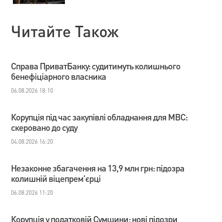
Читайте Також
Справа ПриватБанку: судитимуть колишнього
бенефіціарного власника
06.08.2026 18:10
Корупція під час закупівлі обладнання для МВС:
скеровано до суду
04.08.2026 16:20
Незаконне збагачення на 13,9 млн грн: підозра
колишній віцепрем’єрці
06.08.2026 11:20
Корупція у податковій Сумщини: нові підозри