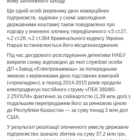
йому запобіжного заходу.
Ще одній особі (керівнику двох комерційних
підприємств, задіяних у схемі заволодіння
державними коштами) також повідомлено про
підозру у вчиненні злочину, передбаченого ч.5 ст.27,
ч.2 ст.28, ч.2 ст.364 Кримінального кодексу України.
Наразі встановлюється його місцезнаходження.
Під час досудового розслідування детективи НАБУ
викрили схему, відповідно до якої службові особи
ДП «Завод «Електроважмаш» за попередньою
змовою з керівниками двох підставних компаній
(«прокладок»), в період 2014-2015 років продали
електродвигун постійного струму «ПБК 380/80-
2.25УХЛ4» фактично за собівартістю (1,39 млн дол) з
подальшим перепродажем його за ринковою ціною
до Республіки Казахстан — за суму понад 3 млн дол
США.
У результаті реалізації злочинного умислу державне
підприємство зазнало збитків на суму 37,2 млн грн,