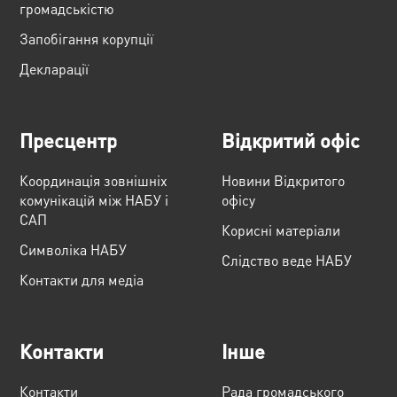
громадськістю
Запобігання корупції
Декларації
Пресцентр
Відкритий офіс
Координація зовнішніх
Новини Відкритого
комунікацій між НАБУ і
офісу
САП
Корисні матеріали
Cимволіка НАБУ
Слідство веде НАБУ
Контакти для медіа
Контакти
Інше
Контакти
Рада громадського