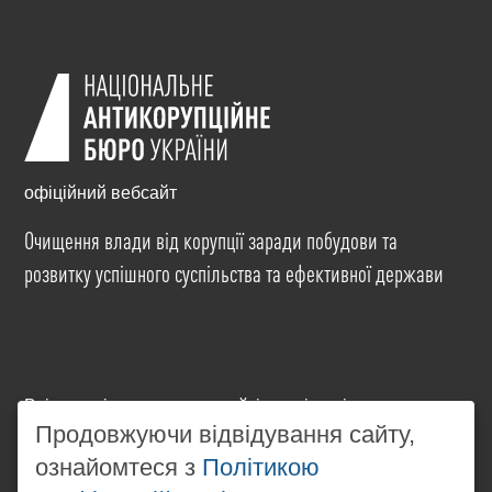
офіційний вебсайт
Очищення влади від корупції заради побудови та
розвитку успішного суспільства та ефективної держави
Всі матеріали на цьому сайті розміщені на умовах
ліцензії
Creative Commons Attribution-NonCommercial-
Продовжуючи відвідування сайту,
NoDerivatives 4.0 International
. Використання будь-
ознайомтеся з
Політикою
яких матеріалів, розміщених на сайті, дозволяється