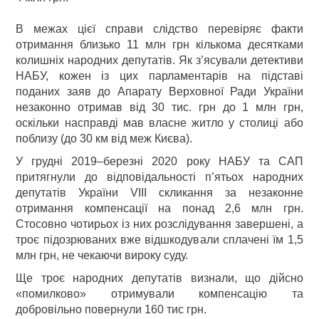
В межах цієї справи слідство перевіряє факти
отримання близько 11 млн грн кількома десятками
колишніх народних депутатів. Як з’ясували детективи
НАБУ, кожен із цих парламентарів на підставі
поданих заяв до Апарату Верховної Ради України
незаконно отримав від 30 тис. грн до 1 млн грн,
оскільки насправді мав власне житло у столиці або
поблизу (до 30 км від меж Києва).
У грудні 2019–березні 2020 року НАБУ та САП
притягнули до відповідальності п’ятьох народних
депутатів України VIII скликання за незаконне
отримання компенсації на понад 2,6 млн грн.
Стосовно чотирьох із них розслідування завершені, а
троє підозрюваних вже відшкодували сплачені їм 1,5
млн грн, не чекаючи вироку суду.
Ще троє народних депутатів визнали, що дійсно
«помилково» отримували компенсацію та
добровільно повернули 160 тис грн.