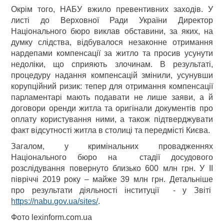
Окрім того, НАБУ вжило превентивних заходів. У
листі до Верховної Ради України Директор
Національного бюро виклав обставини, за яких, на
думку слідства, відбувалося незаконне отримання
нардепами компенсації за житло та просив усунути
недоліки, що сприяють злочинам. В результаті,
процедуру надання компенсацій змінили, усунувши
корупційний ризик: тепер для отримання компенсації
парламентарі мають подавати не лише заяви, а й
договори оренди житла та оригінали документів про
оплату користування ними, а також підтверджувати
факт відсутності житла в столиці та передмісті Києва.
Загалом, у кримінальних провадженнях
Національного бюро на стадії досудового
розслідування повернуто близько 600 млн грн. У ІІ
півріччі 2019 року – майже 39 млн грн. Детальніше
про результати діяльності інституції - у Звіті
https://nabu.gov.ua/sites/
.
Фото lexinform.com.ua