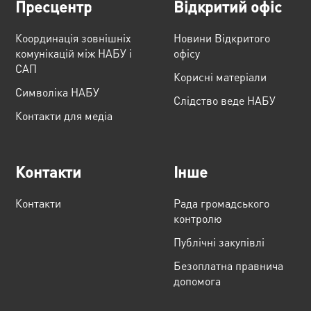
Пресцентр
Відкритий офіс
Координація зовнішніх
Новини Відкритого
комунікацій між НАБУ і
офісу
САП
Корисні матеріали
Cимволіка НАБУ
Слідство веде НАБУ
Контакти для медіа
Контакти
Інше
Контакти
Рада громадського
контролю
Публічні закупівлі
Безоплатна правнича
допомога