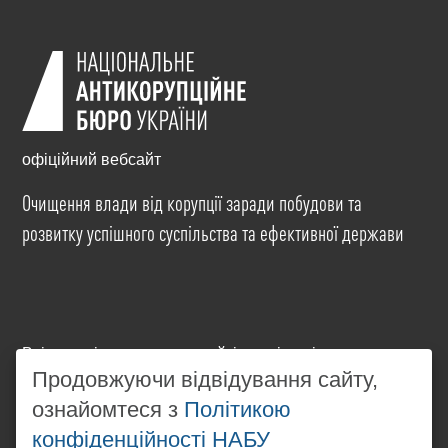
офіційний вебсайт
Очищення влади від корупції заради побудови та
розвитку успішного суспільства та ефективної держави
Всі матеріали на цьому сайті розміщені на умовах
ліцензії
Creative Commons Attribution-NonCommercial-
Продовжуючи відвідування сайту,
NoDerivatives 4.0 International
. Використання будь-
ознайомтеся з
Політикою
яких матеріалів, розміщених на сайті, дозволяється
конфіденційності НАБУ
за умови посилання на
www.nabu.gov.ua
в