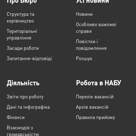
Про Бюро
Усі новини
Структура та
Новини
керівництво
Особливо важливі
Територіальні
справи
управління
Повістки і
Засади роботи
повідомлення
Запитання-відповіді
Розшук
Діяльність
Робота в НАБУ
Звіти про роботу
Перелік вакансій
Дані та інфографіка
Архів вакансій
Фінанси
Правила прийому
Взаємодія з
громадськістю