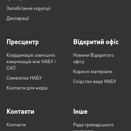
Запобігання корупції
Декларації
Пресцентр
Відкритий офіс
Координація зовнішніх
Новини Відкритого
комунікацій між НАБУ і
офісу
САП
Корисні матеріали
Cимволіка НАБУ
Слідство веде НАБУ
Контакти для медіа
Контакти
Інше
Контакти
Рада громадського
контролю