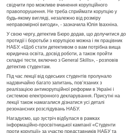
свідчити про можливе вчинення корупційного
правопорушення. Не треба сприймати корупцію у
будь-якому вигляді, незалежно від розміру
неправомірної вигоди», - зазначила Юлія Івахніна.
У свою чергу, детектив Бюро додав, що долучитися до
протидії і боротьби з корупцією можна і як працівник
НАБУ. «Щоб стати детективом о вам потрібна вища
юридична освіта, досвід роботи, а також пройти
складні тести, включно з General Skills», - розповів
детектив студентам.
Під час лекції від одеських студентів пролунало
надзвичайно багато запитань, пов’язаних з
реалізацією антикорупційної реформи в Україні і
системою електронного декларування. Присутні на
лекції також намагалися дізнатися усі деталі
резонансних розслідувань НАБУ.
Нагадуємо, що зустріч відбулася в рамках
інформаційно-просвітницької кампанії «Студенти
проти корупції» за участю представників НАБУ та