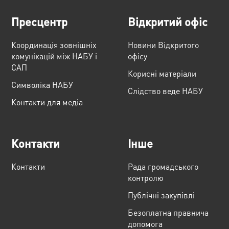
Пресцентр
Відкритий офіс
Координація зовнішніх
Новини Відкритого
комунікацій між НАБУ і
офісу
САП
Корисні матеріали
Cимволіка НАБУ
Слідство веде НАБУ
Контакти для медіа
Контакти
Інше
Контакти
Рада громадського
контролю
Публічні закупівлі
Безоплатна правнича
допомога