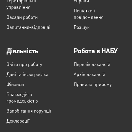
Територіальні
справи
управління
Повістки і
Засади роботи
повідомлення
Запитання-відповіді
Розшук
Діяльність
Робота в НАБУ
Звіти про роботу
Перелік вакансій
Дані та інфографіка
Архів вакансій
Фінанси
Правила прийому
Взаємодія з
громадськістю
Запобігання корупції
Декларації