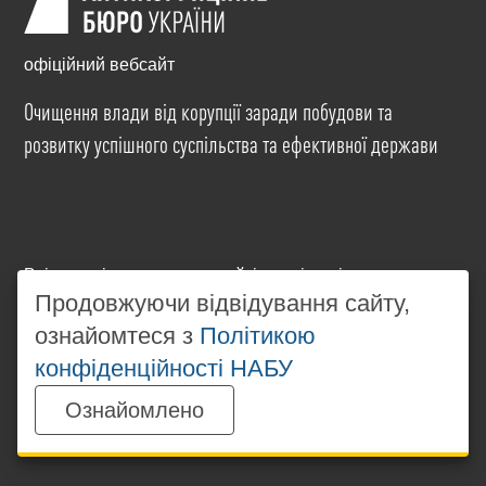
офіційний вебсайт
Очищення влади від корупції заради побудови та
розвитку успішного суспільства та ефективної держави
Всі матеріали на цьому сайті розміщені на умовах
ліцензії
Creative Commons Attribution-NonCommercial-
Продовжуючи відвідування сайту,
NoDerivatives 4.0 International
. Використання будь-
ознайомтеся з
Політикою
яких матеріалів, розміщених на сайті, дозволяється
конфіденційності НАБУ
за умови посилання на
www.nabu.gov.ua
в
незалежності від повного або часткового
Ознайомлено
використання матеріалів.