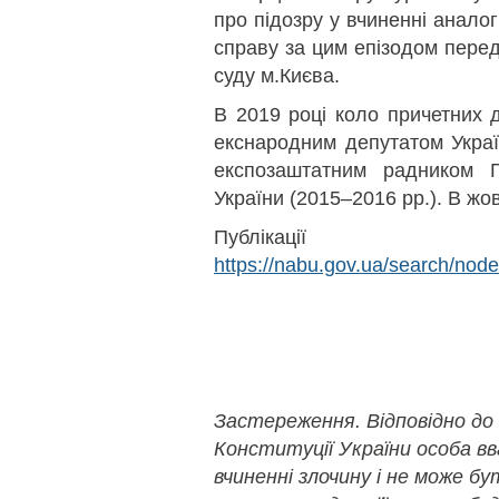
про підозру у вчиненні аналог
справу за цим епізодом пере
суду м.Києва.
В 2019 році коло причетних 
екснародним депутатом Украї
експозаштатним радником Г
України (2015–2016 рр.). В жо
Публікаці
https://nabu.gov.ua/search/no
Застереження. Відповідно до
Конституції України особа в
вчиненні злочину і не може б