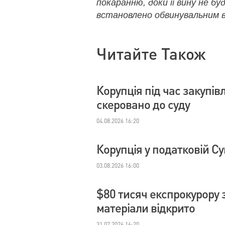
покаранню, доки її вину не бу
встановлено обвинувальним в
Читайте Також
Корупція під час закупі
скеровано до суду
04.08.2026 16:20
Корупція у податковій С
03.08.2026 16:00
$80 тисяч експрокурору з
матеріали відкрито
31.07.2026 16:20