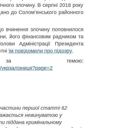
ічного злочину. В серпні 2018 року
дано до Солом’янського районного
до вчинення злочину поповнилося
ни, його фінансовим радником та
олови Адміністрації Президента
втні
їм повідомили про підозру
.
ї за темою:
de/укрзалізниця?page=2
 частини першої статті 62
важається невинуватою у
ути піддана кримінальному