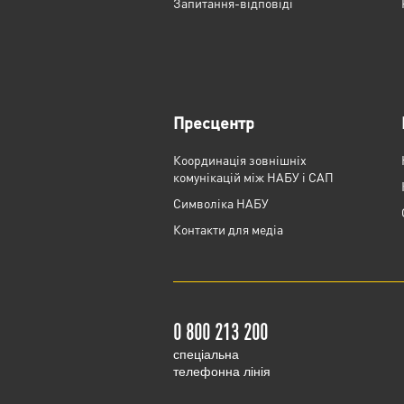
Запитання-відповіді
Пресцентр
Координація зовнішніх
комунікацій між НАБУ і САП
Cимволіка НАБУ
Контакти для медіа
0 800 213 200
cпеціальна
телефонна лінія