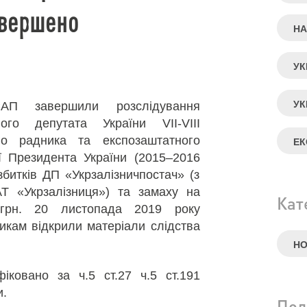
авершено
НА
УК
УК
АП завершили розслідування
ого депутата України VІІ-VІІІ
го радника та експозаштатного
ЕК
ї Президента України (2015–2016
збитків ДП «Укрзалізничпостач» (з
Т «Укрзалізниця») та замаху на
Кат
грн. 20 листопада 2019 року
икам відкрили матеріали слідства
Н
фіковано за ч.5 ст.27 ч.5 ст.191
и.
Под