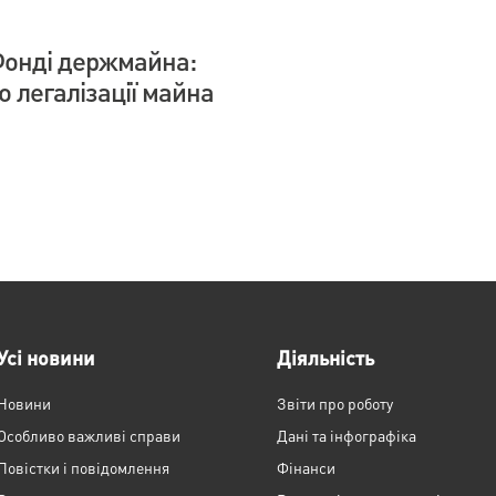
Фонді держмайна:
 легалізації майна
Усі новини
Діяльність
Новини
Звіти про роботу
Особливо важливі справи
Дані та інфографіка
Повістки і повідомлення
Фінанси