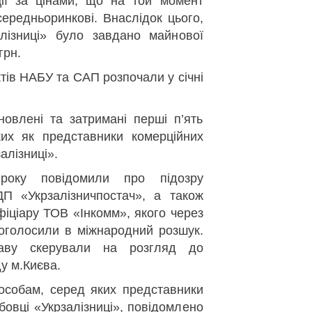
ції за цінами, що на той момент
ередньоринкові. Внаслідок цього,
алізниці» було завдано майнової
грн.
ів НАБУ та САП розпочали у січні
овлені та затримані перші п’ять
ких як представники комерційних
залізниці».
 року повідомили про підозру
ДП «Укрзалізничпостач», а також
іціару ТОВ «Інкомм», якого через
 оголосили в міжнародний розшук.
аву скерували на розгляд до
у м.Києва.
особам, серед яких представники
бовці «Укрзалізниці», повідомлено