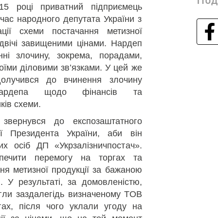
15 році приватний підприємець
час народного депутата України з
ації схеми постачання метизної
вдвічі завищеними цінами. Нардеп
ні злочину, зокрема, порадами,
їми діловими зв’язками. У цей же
долучився до вчинення злочину
нардепа щодо фінансів та
ків схеми.
звернувся до експозаштатного
ії Президента України, аби він
х осіб ДП «Укрзалізничпостач».
печити перемогу на торгах та
ня метизної продукції за бажаною
. У результаті, за домовленістю,
гли заздалегідь визначеному ТОВ
гах, після чого уклали угоду на