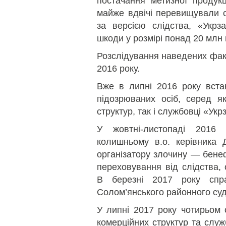
постачання метизної продук
майже вдвічі перевищували с
за версією слідства, «Укрз
шкоди у розмірі понад 20 млн 
Розслідування наведених факт
2016 року.
Вже в липні 2016 року встан
підозрюваних осіб, серед я
структур, так і службовці «Укр
У жовтні-листопаді 2016
колишньому в.о. керівника 
організатору злочину — бенеф
переховування від слідства,
В березні 2017 року спр
Солом’янського районного суд
У липні 2017 року чотирьом 
комерційних структур та служ