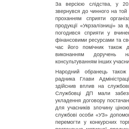
За версією слідства, у 20
звернувся до чинного на той 
проханням сприяти організ
продукції «Укрзалізниці» за 
погодився сприяти у вчинен
фінансовими ресурсами та сво
час його помічник також 
виконанням доручень 
консультуванням інших учасни
Народний обранець також 
радника Глави Адміністрац
здійснив вплив на службови
Службовці ДП мали забез
укладення договору постачан
для учасників злочину ціною
службові особи «УЗ» допомо
перемогти у конкурсних тор