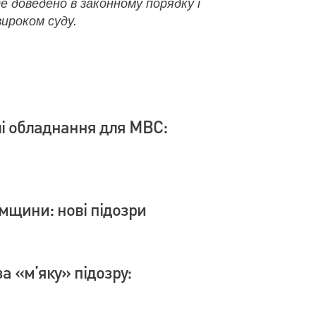
де доведено в законному порядку і
ироком суду.
влі обладнання для МВС:
умщини: нові підозри
а «м’яку» підозру: