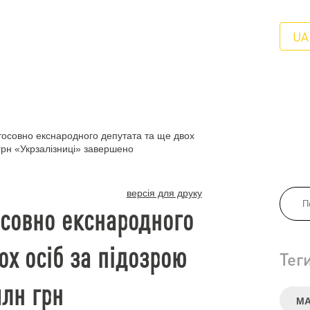
UA
тосовно екснародного депутата та ще двох
 грн «Укрзалізниці» завершено
версія для друку
осовно екснародного
ох осіб за підозрою
Тег
млн грн
МА