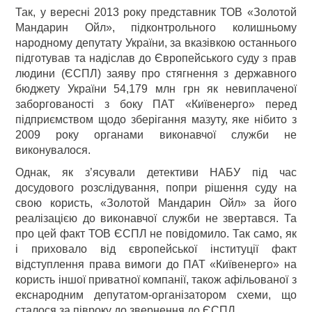
Так, у вересні 2013 року представник ТОВ «Золотой
Мандарин Ойл», підконтрольного колишньому
народному депутату України, за вказівкою останнього
підготував та надіслав до Європейського суду з прав
людини (ЄСПЛ) заяву про стягнення з державного
бюджету України 54,179 млн грн як невиплаченої
заборгованості з боку ПАТ «Київенерго» перед
підприємством щодо зберігання мазуту, яке нібито з
2009 року органами виконавчої служби не
виконувалося.
Однак, як з’ясували детективи НАБУ під час
досудового розслідування, попри рішення суду на
свою користь, «Золотой Мандарин Ойл» за його
реалізацією до виконавчої служби не звертався. Та
про цей факт ТОВ ЄСПЛ не повідомило. Так само, як
і приховало від європейської інституції факт
відступлення права вимоги до ПАТ «Київенерго» на
користь іншої приватної компанії, також афільованої з
екснародним депутатом-організатором схеми, що
сталося за півроку до звернення до ЄСПЛ.