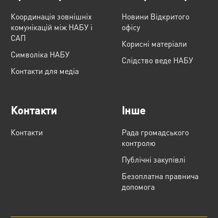
Координація зовнішніх
Новини Відкритого
комунікацій між НАБУ і
офісу
САП
Корисні матеріали
Cимволіка НАБУ
Слідство веде НАБУ
Контакти для медіа
Контакти
Інше
Контакти
Рада громадського
контролю
Публічні закупівлі
Безоплатна правнича
допомога