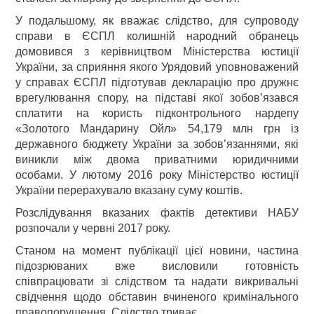
У подальшому, як вважає слідство, для супроводу
справи в ЄСПЛ колишній народний обранець
домовився з керівництвом Міністерства юстиції
України, за сприяння якого Урядовий уповноважений
у справах ЄСПЛ підготував декларацію про дружнє
врегулювання спору, на підставі якої зобов’язався
сплатити на користь підконтрольного нардепу
«Золотого Мандарину Ойл» 54,179 млн грн із
державного бюджету України за зобов’язаннями, які
виникли між двома приватними юридичними
особами. У лютому 2016 року Міністерство юстиції
України перерахувало вказану суму коштів.
Розслідування вказаних фактів детективи НАБУ
розпочали у червні 2017 року.
Станом на момент публікації цієї новини, частина
підозрюваних вже висловили готовність
співпрацювати зі слідством та надати викривальні
свідчення щодо обставин вчиненого кримінального
правопорушення. Слідство триває.