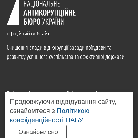
офіційний вебсайт
Очищення влади від корупції заради побудови та
розвитку успішного суспільства та ефективної держави
Всі матеріали на цьому сайті розміщені на умовах
ліцензії
Creative Commons Attribution-NonCommercial-
Продовжуючи відвідування сайту,
NoDerivatives 4.0 International
. Використання будь-
ознайомтеся з
Політикою
яких матеріалів, розміщених на сайті, дозволяється
конфіденційності НАБУ
за умови посилання на
www.nabu.gov.ua
в
незалежності від повного або часткового
Ознайомлено
використання матеріалів.