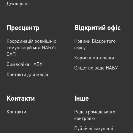
Декларації
Пресцентр
Відкритий офіс
Координація зовнішніх
Новини Відкритого
комунікацій між НАБУ і
офісу
САП
Корисні матеріали
Cимволіка НАБУ
Слідство веде НАБУ
Контакти для медіа
Контакти
Інше
Контакти
Рада громадського
контролю
Публічні закупівлі