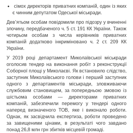
сімох директорів приватних компаній, один із яких
є чинним депутатом Одеської міськради.
Дев’ятьом особам повідомили про підозру у вчиненні
злочину, передбаченого ч. 5 ст. 191 КК України. Також
чотирьом особам з числа керівників приватних
компаній додатково інкриміновано ч. 2 ст. 209 КК
України.
У 2019 році департамент Миколаївської міськради
оголосив тендер на виконання робіт з реконструкції
Соборної площі у Миколаєві. Як встановило слідство,
заступник Миколаївського голови і перший заступник
одного з департаментів міськради, зловживаючи
службовим становищем, за попередньою змовою із
шістьома особами — директорами приватних
компаній, забезпечили перемогу у тендері одного
наперед визначеного ТОВ, яке і виконало роботи.
Однак, як засвідчила експертиза, роботи проведено
за завищеними цінами, в результаті чого завдано
понад 26,8 млн грн збитків місцевій громаді.