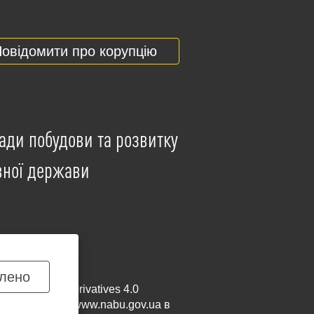
овідомити про корупцію
ади побудови та розвитку
вної держави
лено
mmercial-NoDerivatives 4.0
и посилання на
www.nabu.gov.ua
в