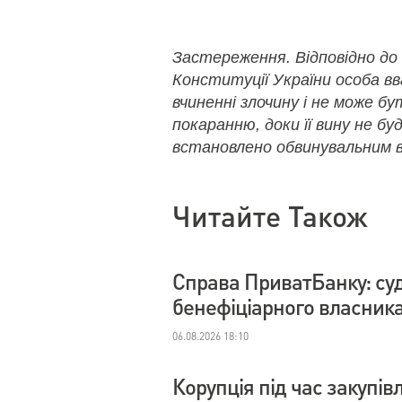
Застереження. Відповідно до
Конституції України особа в
вчиненні злочину і не може б
покаранню, доки її вину не бу
встановлено обвинувальним в
Читайте Також
Справа ПриватБанку: су
бенефіціарного власник
06.08.2026 18:10
Корупція під час закупі