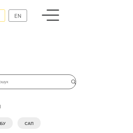
EN
и
БУ
САП