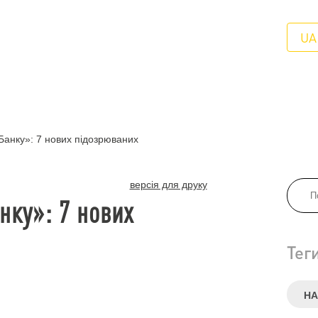
UA
Банку»: 7 нових підозрюваних
версія для друку
нку»: 7 нових
Тег
НА