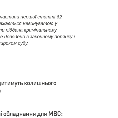
 частини першої статті 62
важається невинуватою у
ути піддана кримінальному
де доведено в законному порядку і
ироком суду.
дитимуть колишнього
а
влі обладнання для МВС: