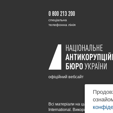
0 800 213 200
cпеціальна
телефонна лінія
офіційний вебсайт
Продовж
ознайо
Всі матеріали на цьому сайті розм
конфіде
International
. Використання будь-я