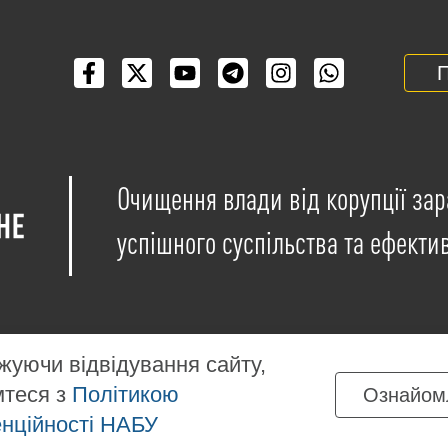
П
Очищення влади від корупції зар
успішного суспільства та ефекти
уючи відвідування сайту,
мтеся з
Політикою
Ознайом
іщені на умовах ліцензії
Creative Commons Attribution-NonCo
нційності НАБУ
ких матеріалів, розміщених на сайті, дозволяється за умов