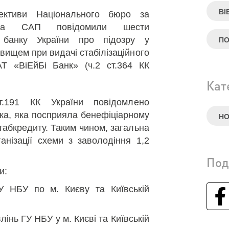
ВІ
ективи Національного бюро за
ицтва САП повідомили шести
 банку України про підозру у
ПО
ищем при видачі стабілізаційного
Т «ВіЕйБі Банк» (ч.2 ст.364 КК
Кат
.191 КК України повідомлено
ка, яка посприяла бенефіціарному
Н
табкредиту. Таким чином, загальна
рганізації схеми з заволодіння 1,2
Под
и:
У НБУ по м. Києву та Київській
інь ГУ НБУ у м. Києві та Київській