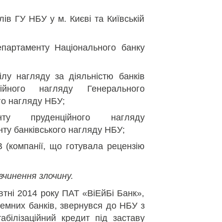
лів ГУ НБУ у м. Києві та Київській
партаменту Національного банку
ілу нагляду за діяльністю банків
ійного нагляду Генерального
го нагляду НБУ;
нту пруденційного нагляду
ту банківського нагляду НБУ;
 (компанії, що готувала рецензію
вчинення злочину.
втні 2014 року ПАТ «ВіЕйБі Банк»,
лемних банків, звернувся до НБУ з
білізаційний кредит під заставу