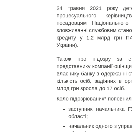
24 травня 2021 року дет
процесуального керівн
посадовцям Національного
зловживанні службовим станов
кредиту у 1,2 млрд грн ПА
України).
Також про підозру за ст
представнику компанії-оцінщи
власнику банку в одержанні с
кількість осіб, задіяних в о
млрд грн зросла до 17 осіб.
Коло підозрюваних* поповнил
заступник начальника Г
області;
начальник одного з управл