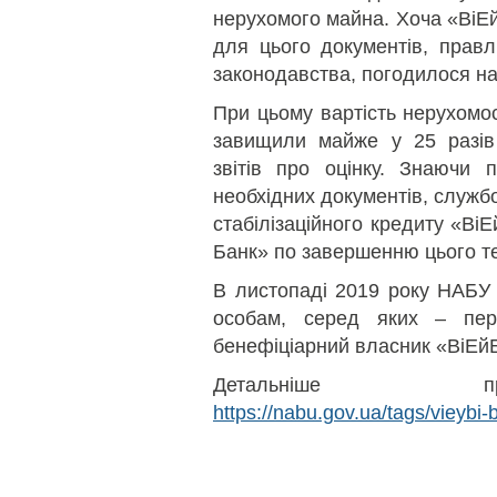
нерухомого майна. Хоча «ВіЕй
для цього документів, правл
законодавства, погодилося на
При цьому вартість нерухомос
завищили майже у 25 разів
звітів про оцінку. Знаючи п
необхідних документів, служб
стабілізаційного кредиту «ВіЕ
Банк» по завершенню цього те
В листопаді 2019 року НАБУ 
особам, серед яких – пе
бенефіціарний власник «ВіЕйБ
Детальніше пр
https://nabu.gov.ua/tags/vieybi