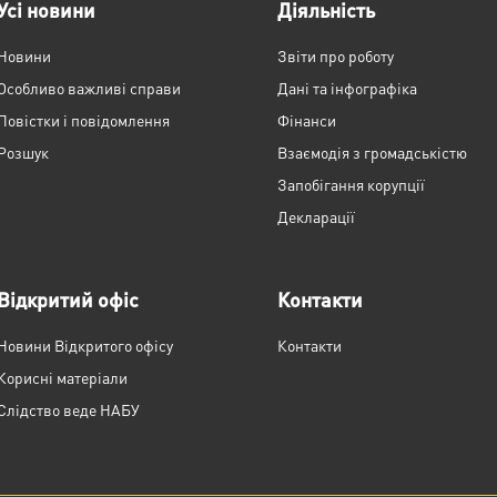
Усі новини
Діяльність
Новини
Звіти про роботу
Особливо важливі справи
Дані та інфографіка
Повістки і повідомлення
Фінанси
Розшук
Взаємодія з громадськістю
Запобігання корупції
Декларації
Відкритий офіс
Контакти
Новини Відкритого офісу
Контакти
Корисні матеріали
Слідство веде НАБУ