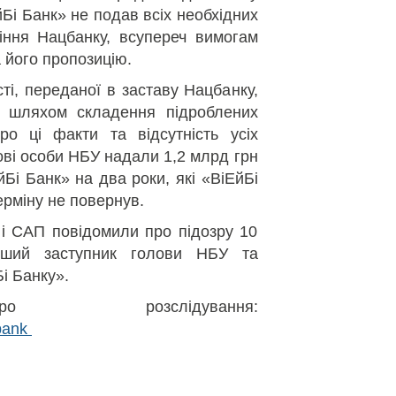
Бі Банк» не подав всіх необхідних
іння Нацбанку, всупереч вимогам
 його пропозицію.
ті, переданої в заставу Нацбанку,
 шляхом складення підроблених
ро ці факти та відсутність усіх
ові особи НБУ надали 1,2 млрд грн
йБі Банк» на два роки, які «ВіЕйБі
рміну не повернув.
і САП повідомили про підозру 10
рший заступник голови НБУ та
і Банку».
о розслідування:
-bank