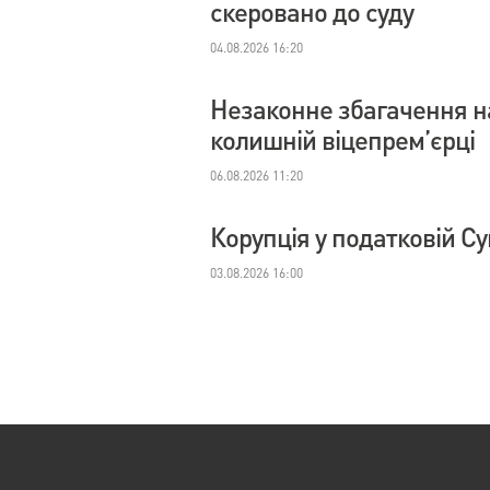
скеровано до суду
04.08.2026 16:20
Незаконне збагачення на
колишній віцепрем’єрці
06.08.2026 11:20
Корупція у податковій С
03.08.2026 16:00