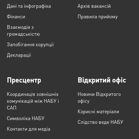
Дані та інфографіка
Архів вакансій
Фінанси
Правила прийому
Взаємодія з
громадськістю
Запобігання корупції
Декларації
Пресцентр
Відкритий офіс
Координація зовнішніх
Новини Відкритого
комунікацій між НАБУ і
офісу
САП
Корисні матеріали
Cимволіка НАБУ
Слідство веде НАБУ
Контакти для медіа