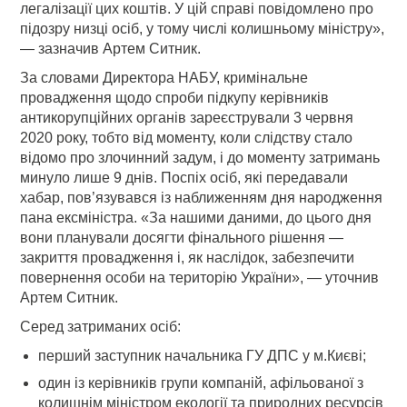
легалізації цих коштів. У цій справі повідомлено про
підозру низці осіб, у тому числі колишньому міністру»,
— зазначив Артем Ситник.
За словами Директора НАБУ, кримінальне
провадження щодо спроби підкупу керівників
антикорупційних органів зареєстрували 3 червня
2020 року, тобто від моменту, коли слідству стало
відомо про злочинний задум, і до моменту затримань
минуло лише 9 днів. Поспіх осіб, які передавали
хабар, пов’язувався із наближенням дня народження
пана ексміністра. «За нашими даними, до цього дня
вони планували досягти фінального рішення —
закриття провадження і, як наслідок, забезпечити
повернення особи на територію України», — уточнив
Артем Ситник.
Серед затриманих осіб:
перший заступник начальника ГУ ДПС у м.Києві;
один із керівників групи компаній, афільованої з
колишнім міністром екології та природних ресурсів