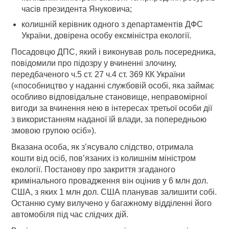
часів президента Януковича;
колишній керівник одного з департаментів ДФС
України, довірена особу ексміністра екології.
Посадовцю ДПС, який і виконував роль посередника,
повідомили про підозру у вчиненні злочину,
передбаченого ч.5 ст. 27 ч.4 ст. 369 КК України
(«пособництво у наданні службовій особі, яка займає
особливо відповідальне становище, неправомірної
вигоди за вчинення нею в інтересах третьої особи дії
з використанням наданої їй влади, за попередньою
змовою групою осіб»).
Вказана особа, як з’ясувало слідство, отримала
кошти від осіб, пов’язаних із колишнім міністром
екології. Постанову про закриття згаданого
кримінального провадження він оцінив у 6 млн дол.
США, з яких 1 млн дол. США планував залишити собі.
Останню суму вилучено у багажному відділенні його
автомобіля під час слідчих дій.