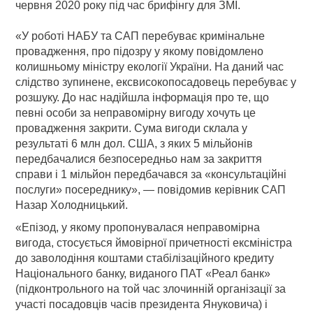
червня 2020 року під час брифінгу для ЗМІ.
«У роботі НАБУ та САП перебуває кримінальне
провадження, про підозру у якому повідомлено
колишньому міністру екології України. На даний час
слідство зупинене, ексвисокопосадовець перебуває у
розшуку. До нас надійшла інформація про те, що
певні особи за неправомірну вигоду хочуть це
провадження закрити. Сума вигоди склала у
результаті 6 млн дол. США, з яких 5 мільйонів
передбачалися безпосередньо нам за закриття
справи і 1 мільйон передбачався за «консультаційні
послуги» посереднику», — повідомив керівник САП
Назар Холодницький.
«Епізод, у якому пропонувалася неправомірна
вигода, стосується ймовірної причетності ексміністра
до заволодіння коштами стабілізаційного кредиту
Національного банку, виданого ПАТ «Реал банк»
(підконтрольного на той час злочинній організації за
участі посадовців часів президента Януковича) і