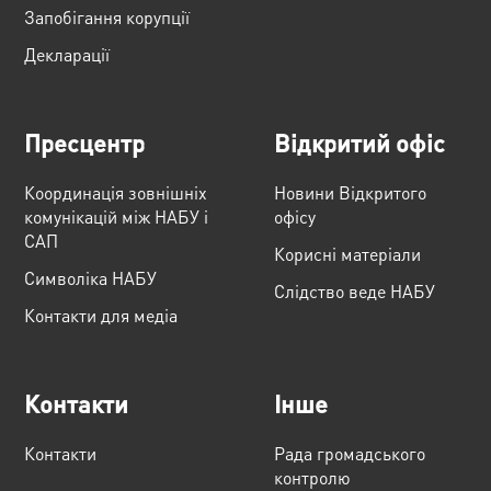
Запобігання корупції
Декларації
Пресцентр
Відкритий офіс
Координація зовнішніх
Новини Відкритого
комунікацій між НАБУ і
офісу
САП
Корисні матеріали
Cимволіка НАБУ
Слідство веде НАБУ
Контакти для медіа
Контакти
Інше
Контакти
Рада громадського
контролю