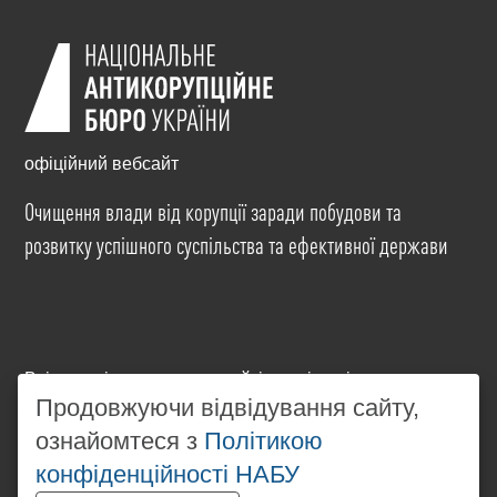
офіційний вебсайт
Очищення влади від корупції заради побудови та
розвитку успішного суспільства та ефективної держави
Всі матеріали на цьому сайті розміщені на умовах
ліцензії
Creative Commons Attribution-NonCommercial-
Продовжуючи відвідування сайту,
NoDerivatives 4.0 International
. Використання будь-
ознайомтеся з
Політикою
яких матеріалів, розміщених на сайті, дозволяється
конфіденційності НАБУ
за умови посилання на
www.nabu.gov.ua
в