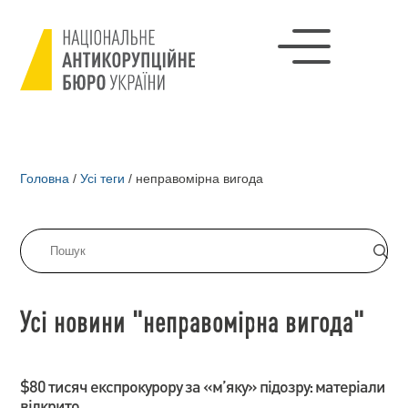
Головна
/
Усі теги
/
неправомірна вигода
Усі новини "неправомірна вигода"
$80 тисяч експрокурору за «м’яку» підозру: матеріали
відкрито