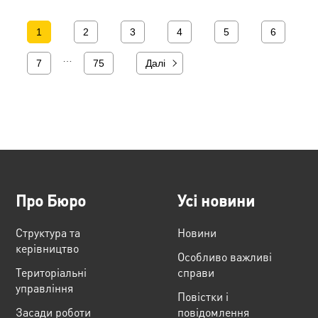
1
2
3
4
5
6
…
7
75
Далі
Про Бюро
Усі новини
Структура та
Новини
керівництво
Особливо важливі
Територіальні
справи
управління
Повістки і
Засади роботи
повідомлення