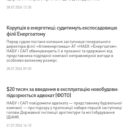
28.07.2026 12:30
Корупція в енергетиці: судитимуть експосадовицю
філії Енергоатому
Перед судом постане колишня заступниця генерального
директора філії «Атоменергомаш» АТ «НАЕК «Енергоатом».
НАБУ і САП обвинувачують її в проханні та одержанні від
представника підрядної компанії неправомірної вигоди в
особливо великому розмірі.
28.07.2026 09:50
$20 тисяч за введення в експлуатацію новобудови:
підозрюється адвокат (ФОТО)
НАБУ і САП повідомили адвокату — представнику будівельної
компанії — про підозру у пропозиції хабаря першій заступниці
голови Державної інспекції архітектури та містобудування
(ДІАМ).
21.07.2026 16:10