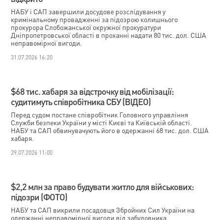
НАБУ і САП завершили досудове розслідування у
кримінальному провадженні за підозрою колишнього
прокурора Слобожанської окружної прокуратури
Дніпропетровської області в проханні надати 80 тис. дол. США
неправомірної вигоди.
31.07.2026 16:20
$68 тис. хабаря за відстрочку від мобілізації:
судитимуть співробітника СБУ (ВІДЕО)
Перед судом постане співробітник Головного управління
Служби безпеки України у місті Києві та Київській області.
НАБУ та САП обвинувачують його в одержанні 68 тис. дол. США
хабаря.
29.07.2026 11:00
$2,2 млн за право будувати житло для військових:
підозри (ФОТО)
НАБУ та САП викрили посадовця Збройних Сил України на
одержанні неправомірної вигоди від забудовника.