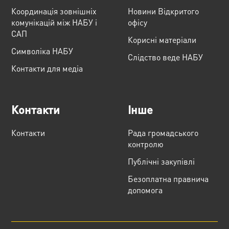
Координація зовнішніх
Новини Відкритого
комунікацій між НАБУ і
офісу
САП
Корисні матеріали
Cимволіка НАБУ
Слідство веде НАБУ
Контакти для медіа
Контакти
Інше
Контакти
Рада громадського
контролю
Публічні закупівлі
Безоплатна правнича
допомога