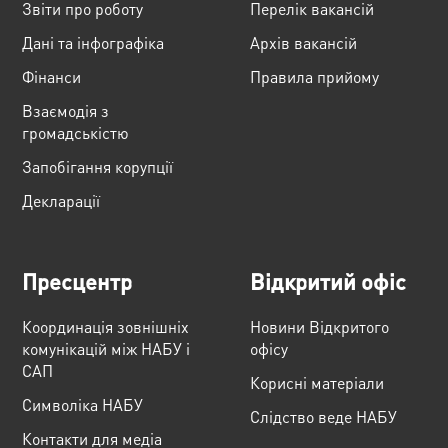
Звіти про роботу
Перелік вакансій
Дані та інфографіка
Архів вакансій
Фінанси
Правила прийому
Взаємодія з
громадськістю
Запобігання корупції
Декларації
Пресцентр
Відкритий офіс
Координація зовнішніх
Новини Відкритого
комунікацій між НАБУ і
офісу
САП
Корисні матеріали
Cимволіка НАБУ
Слідство веде НАБУ
Контакти для медіа