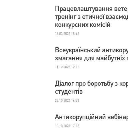
Працевлаштування ветер
тренінг з етичної взаємо
конкурсних комісій
13.03.2025 18:45
Всеукраїнський антикору
змагання для майбутніх 
11.12.2024 12:15
Діалог про боротьбу з ко
студентів
22.10.2024 16:36
Антикорупційний вебінар
10.10.2024 17:18