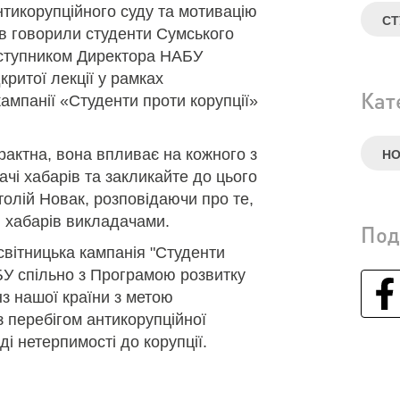
нтикорупційного суду та мотивацію
СТ
ів говорили студенти Сумського
аступником Директора НАБУ
критої лекції у рамках
Кат
ампанії «Студенти проти корупції»
рактна, вона впливає на кожного з
НО
ачі хабарів та закликайте до цього
атолій Новак, розповідаючи про те,
я хабарів викладачами.
Под
вітницька кампанія "Студенти
БУ спільно з Програмою розвитку
з нашої країни з метою
з перебігом антикорупційної
і нетерпимості до корупції.