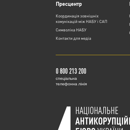
Пресцентр
Координація зовнішніх
комунікацій між НАБУ і САП
Cимволіка НАБУ
Контакти для медіа
0 800 213 200
cпеціальна
телефонна лінія