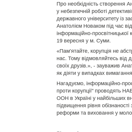
Про необхідність створення А
у небезпечній роботі детектив
державного університету із з
Анатолієм Новаком під час від
інформаційно-просвітницької к
19 вересня у м. Суми.
«Пам’ятайте, корупція не абст
нас. Тому відмовляйтесь від д
своїх друзів.», - зауважив Ан
як діяти у випадках вимаганн
Нагадуємо, інформаційно-прос
проти корупції" проводять НА
ООН в Україні у найбільших вн
підвищення рівня обізнаності 
реформи та виховання у молод