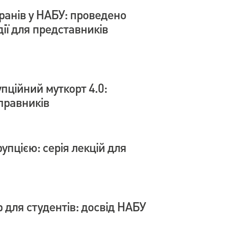
анів у НАБУ: проведено
дії для представників
пційний муткорт 4.0:
правників
рупцією: серія лекцій для
 для студентів: досвід НАБУ