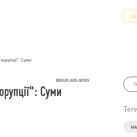
UA
корупції": Суми
версія для друку
орупції": Суми
Тег
НА