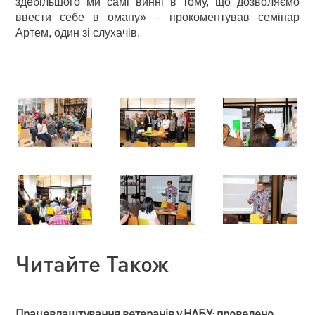
здебільшого ми самі винні в тому, що дозволяємо
ввести себе в оману» – прокоментував семінар
Артем, один зі слухачів.
Читайте Також
Працевлаштування ветеранів у НАБУ: проведено