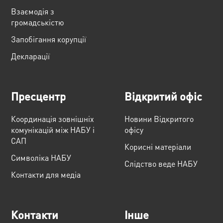
Взаємодія з
громадськістю
Запобігання корупції
Декларації
Пресцентр
Відкритий офіс
Координація зовнішніх
Новини Відкритого
комунікацій між НАБУ і
офісу
САП
Корисні матеріали
Cимволіка НАБУ
Слідство веде НАБУ
Контакти для медіа
Контакти
Інше