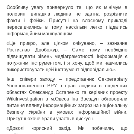
Особливу увагу привернуло те, що як мінімум в
половині випадків людина не здатна розрізнити
факти і фейки. Присутні на власному прикладі
пересвідчились в тому, наскільки легко піддатись
інформаційним маніпуляціям.
«Це прикро, але цілком очікувано, – зазначив
Ростислав Дробожур. – Саме тому необхідно
підвищувати рівень медіаграмотності. Інформація є
потужним інструментом, і я хочу, щоб ми навчились
використовувати цей інструмент відповідально».
Інші спікери заходу – представник Секретаріату
Уповноваженого ВРУ з прав людини в південних
областях Олександр Остапенко та керівник проекту
WikiInvestigation в м.Одеса Іна Звездун обговорили
питання впливу інформаційних загроз на національну
безпеку України в умовах інформаційної війни.
Присутні охоче брали участь в дискусії.
«Доволі корисний захід. Ми побачили, що