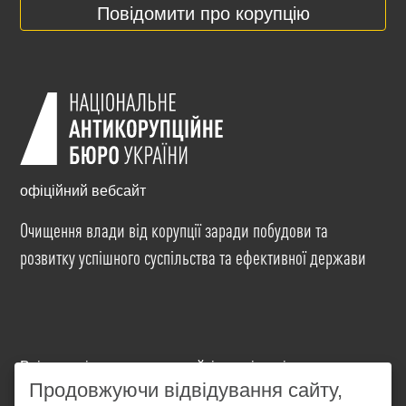
Повідомити про корупцію
офіційний вебсайт
Очищення влади від корупції заради побудови та
розвитку успішного суспільства та ефективної держави
Всі матеріали на цьому сайті розміщені на умовах
ліцензії
Creative Commons Attribution-NonCommercial-
Продовжуючи відвідування сайту,