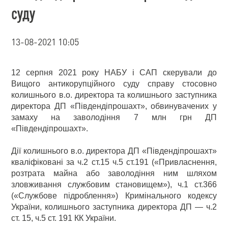
суду
13-08-2021 10:05
12 серпня 2021 року НАБУ і САП скерували до
Вищого антикорупційного суду справу стосовно
колишнього в.о. директора та колишнього заступника
директора ДП «Південдіпрошахт», обвинувачених у
замаху на заволодіння 7 млн грн ДП
«Південдіпрошахт».
Дії колишнього в.о. директора ДП «Південдіпрошахт»
кваліфіковані за ч.2 ст.15 ч.5 ст.191 («Привласнення,
розтрата майна або заволодіння ним шляхом
зловживання службовим становищем»), ч.1 ст.366
(«Службове підроблення») Кримінального кодексу
України, колишнього заступника директора ДП — ч.2
ст. 15, ч.5 ст. 191 КК України.