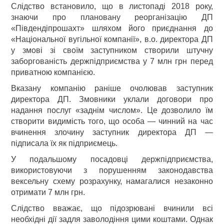
Слідство встановило, що в листопаді 2018 року,
знаючи про плановану реорганізацію ДП
«Південдіпрошахт» шляхом його приєднання до
«Національної вугільної компанії», в.о. директора ДП
у змові зі своїм заступником створили штучну
заборгованість держпідприємства у 7 млн грн перед
приватною компанією.
Вказану компанію раніше очолював заступник
директора ДП. Змовники уклали договори про
надання послуг «заднім числом». Це дозволило їм
створити видимість того, що особа — чинний на час
вчинення злочину заступник директора ДП —
підписала їх як підприємець.
У подальшому посадовці держпідприємства,
використовуючи з порушенням законодавства
вексельну схему розрахунку, намагалися незаконно
отримати 7 млн грн.
Слідство вважає, що підозрювані вчинили всі
необхідні дії задля заволодіння цими коштами. Однак