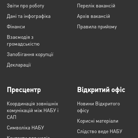
Звіти про роботу
Перелік вакансій
Дані та інфографіка
Архів вакансій
Фінанси
Правила прийому
Взаємодія з
громадськістю
Запобігання корупції
Декларації
Пресцентр
Відкритий офіс
Координація зовнішніх
Новини Відкритого
комунікацій між НАБУ і
офісу
САП
Корисні матеріали
Cимволіка НАБУ
Слідство веде НАБУ
Контакти для медіа