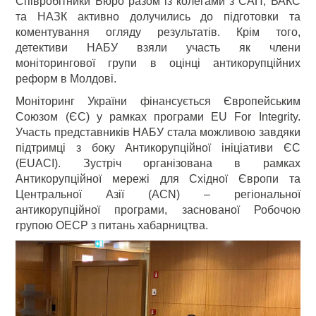
Співробітники Бюро разом із колегами з САП, ВАКС
та НАЗК активно долучились до підготовки та
коментування огляду результатів. Крім того,
детективи НАБУ взяли участь як члени
моніторингової групи в оцінці антикорупційних
реформ в Молдові.
Моніторинг України фінансується Європейським
Союзом (ЄС) у рамках програми EU For Integrity.
Участь представників НАБУ стала можливою завдяки
підтримці з боку Антикорупційної ініціативи ЄС
(EUACI). Зустріч організована в рамках
Антикорупційної мережі для Східної Європи та
Центральної Азії (ACN) – регіональної
антикорупційної програми, заснованої Робочою
групою ОЕСР з питань хабарництва.