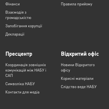
Фінанси
Правила прийому
Взаємодія з
громадськістю
Запобігання корупції
Декларації
Пресцентр
Відкритий офіс
Координація зовнішніх
Новини Відкритого
комунікацій між НАБУ і
офісу
САП
Корисні матеріали
Cимволіка НАБУ
Слідство веде НАБУ
Контакти для медіа