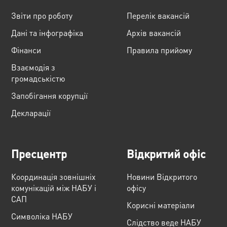
Звіти про роботу
Перелік вакансій
Дані та інфографіка
Архів вакансій
Фінанси
Правила прийому
Взаємодія з
громадськістю
Запобігання корупції
Декларації
Пресцентр
Відкритий офіс
Координація зовнішніх
Новини Відкритого
комунікацій між НАБУ і
офісу
САП
Корисні матеріали
Cимволіка НАБУ
Слідство веде НАБУ