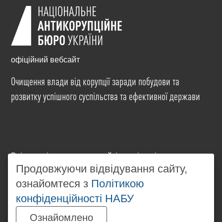
офіційний вебсайт
Очищення влади від корупції заради побудови та
розвитку успішного суспільства та ефективної держави
Всі матеріали на цьому сайті розміщені на умовах
ліцензії
Creative Commons Attribution-NonCommercial-
Продовжуючи відвідування сайту,
NoDerivatives 4.0 International
. Використання будь-
ознайомтеся з
Політикою
яких матеріалів, розміщених на сайті, дозволяється
конфіденційності НАБУ
за умови посилання на
www.nabu.gov.ua
в
незалежності від повного або часткового
Ознайомлено
використання матеріалів.