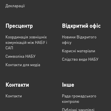
Декларації
Пресцентр
Відкритий офіс
Координація зовнішніх
Новини Відкритого
комунікацій між НАБУ і
офісу
САП
Корисні матеріали
Cимволіка НАБУ
Слідство веде НАБУ
Контакти для медіа
Контакти
Інше
Контакти
Рада громадського
контролю
Публічні закупівлі