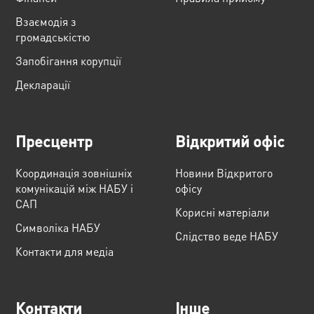
Взаємодія з
громадськістю
Запобігання корупції
Декларації
Пресцентр
Відкритий офіс
Координація зовнішніх
Новини Відкритого
комунікацій між НАБУ і
офісу
САП
Корисні матеріали
Cимволіка НАБУ
Слідство веде НАБУ
Контакти для медіа
Контакти
Інше