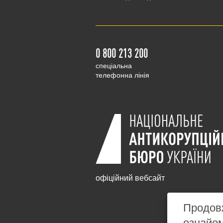
0 800 213 200
cпеціальна
телефонна лінія
офіційний вебсайт
Продовж
ознайо