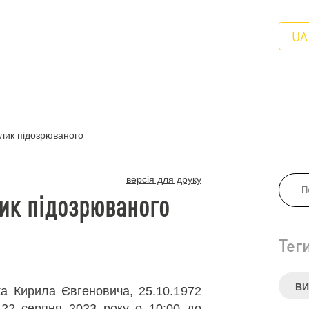
UA
клик підозрюваного
версія для друку
лик підозрюваного
Тег
ВИ
а Кирила Євгеновича, 25.10.1972
 22 серпня 2023 року о 10:00 до