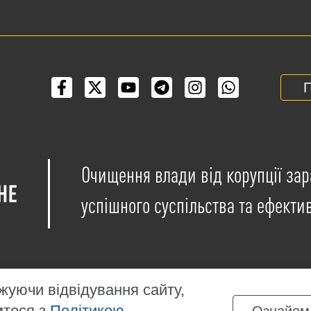
П
Очищення влади від корупції зар
успішного суспільства та ефекти
уючи відвідування сайту,
мтеся з
Політикою