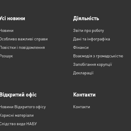
Усі новини
Діяльність
Новини
Звіти про роботу
Особливо важливі справи
Дані та інфографіка
Повістки і повідомлення
Фінанси
Розшук
Взаємодія з громадськістю
Запобігання корупції
Декларації
Відкритий офіс
Контакти
Новини Відкритого офісу
Контакти
Корисні матеріали
Слідство веде НАБУ