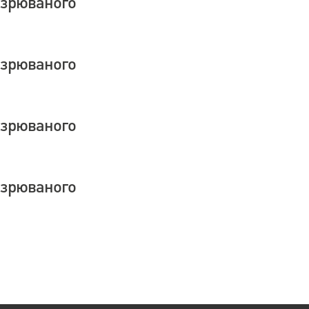
озрюваного
озрюваного
озрюваного
озрюваного