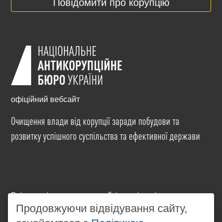
Повідомити про корупцію
офіційний вебсайт
Очищення влади від корупції заради побудови та
розвитку успішного суспільства та ефективної держави
Всі матеріали на цьому сайті розміщені на умовах
ліцензії
Creative Commons Attribution-NonCommercial-
Продовжуючи відвідування сайту,
NoDerivatives 4.0 International
. Використання будь-