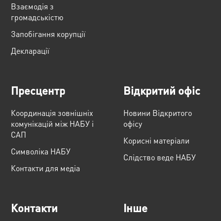
Взаємодія з
громадськістю
Запобігання корупції
Декларації
Пресцентр
Відкритий офіс
Координація зовнішніх
Новини Відкритого
комунікацій між НАБУ і
офісу
САП
Корисні матеріали
Cимволіка НАБУ
Слідство веде НАБУ
Контакти для медіа
Контакти
Інше