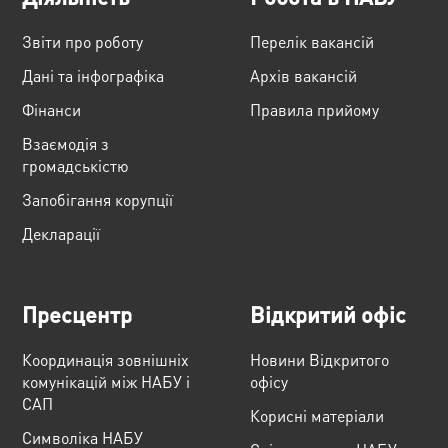
Звіти про роботу
Перелік вакансій
Дані та інфографіка
Архів вакансій
Фінанси
Правила прийому
Взаємодія з
громадськістю
Запобігання корупції
Декларації
Пресцентр
Відкритий офіс
Координація зовнішніх
Новини Відкритого
комунікацій між НАБУ і
офісу
САП
Корисні матеріали
Cимволіка НАБУ