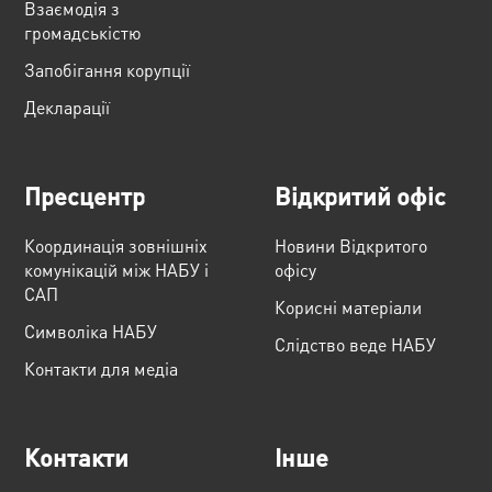
Взаємодія з
громадськістю
Запобігання корупції
Декларації
Пресцентр
Відкритий офіс
Координація зовнішніх
Новини Відкритого
комунікацій між НАБУ і
офісу
САП
Корисні матеріали
Cимволіка НАБУ
Слідство веде НАБУ
Контакти для медіа
Контакти
Інше