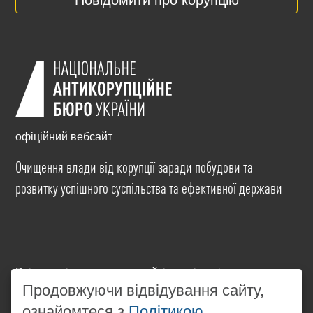
Повідомити про корупцію
офіційний вебсайт
Очищення влади від корупції заради побудови та
розвитку успішного суспільства та ефективної держави
Всі матеріали на цьому сайті розміщені на умовах
Продовжуючи відвідування сайту,
ліцензії
Creative Commons Attribution-NonCommercial-
NoDerivatives 4.0 International
. Використання будь-
ознайомтеся з
Політикою