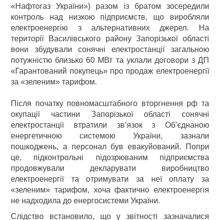
«Нафтогаз України») разом із братом зосередили
контроль над низкою підприємств, що виробляли
електроенергію з альтернативних джерел. На
території Василівського району Запорізької області
вони збудували сонячні електростанції загальною
потужністю близько 60 МВт та уклали договори з ДП
«Гарантований покупець» про продаж електроенергії
за «зеленим» тарифом.
Після початку повномасштабного вторгнення рф та
окупації частини Запорізької області сонячні
електростанції втратили зв’язок з Об’єднаною
енергетичною системою України, зазнали
пошкоджень, а персонал був евакуйований. Попри
це, підконтрольні підозрюваним підприємства
продовжували декларувати виробництво
електроенергії та отримувати за неї оплату за
«зеленим» тарифом, хоча фактично електроенергія
не надходила до енергосистеми України.
Слідство встановило, що у звітності зазначалися