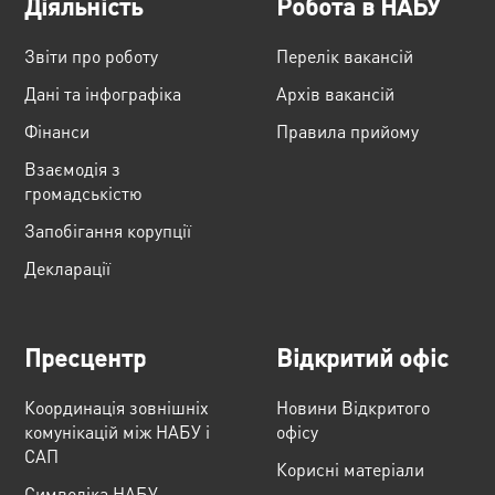
Діяльність
Робота в НАБУ
Звіти про роботу
Перелік вакансій
Дані та інфографіка
Архів вакансій
Фінанси
Правила прийому
Взаємодія з
громадськістю
Запобігання корупції
Декларації
Пресцентр
Відкритий офіс
Координація зовнішніх
Новини Відкритого
комунікацій між НАБУ і
офісу
САП
Корисні матеріали
Cимволіка НАБУ