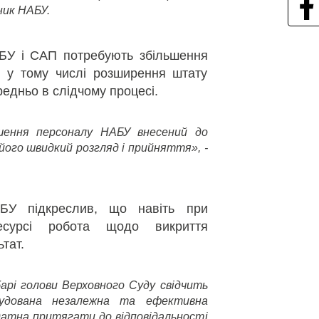
ьник НАБУ.
БУ і САП потребують збільшення
, у тому числі розширення штату
редньо в слідчому процесі.
шення персоналу НАБУ внесений до
його швидкий розгляд і прийняття», -
БУ підкреслив, що навіть при
есурсі робота щодо викриття
ьтат.
рі голови Верховного Суду свідчить
удована незалежна та ефективна
датна притягати до відповідальності