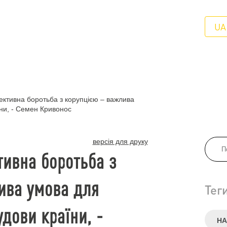
UA
ктивна боротьба з корупцією – важлива
їни, - Семен Кривонос
версія для друку
тивна боротьба з
ива умова для
Тег
удови країни, -
НА