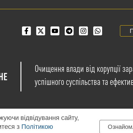
П
Очищення влади від корупції зар
успішного суспільства та ефекти
уючи відвідування сайту,
мтеся з
Політикою
Ознайом
іщені на умовах ліцензії
Creative Commons Attribution-NonCo