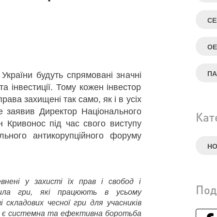
СЕ
ОЕ
П
України будуть спрямовані значні
а інвестиції. Тому кожен інвестор
рава захищені так само, як і в усіх
це заявив Директор Національного
Кат
 Кривонос під час свого виступу
ального антикорупційного форуму
Н
нені у захисті їх прав і свобод і
Под
ила гри, які працюють в усьому
зі складових чесної гри для учасників
ни є системна та ефективна боротьба