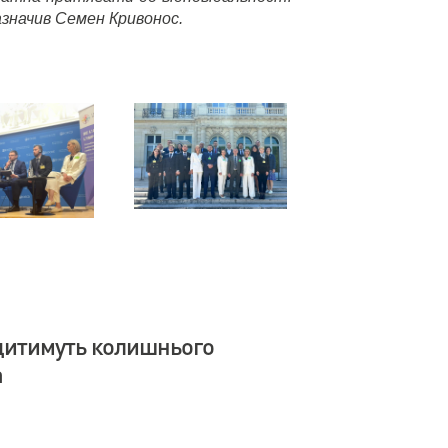
азначив Семен Кривонос.
дитимуть колишнього
а