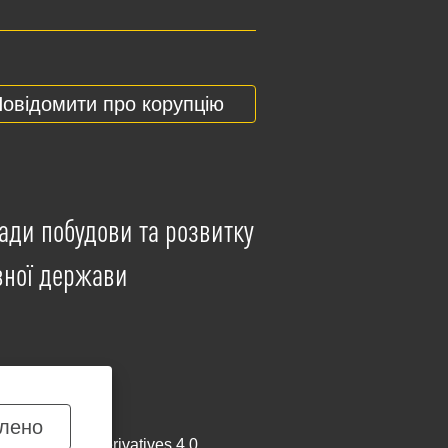
овідомити про корупцію
ади побудови та розвитку
вної держави
лено
mmercial-NoDerivatives 4.0