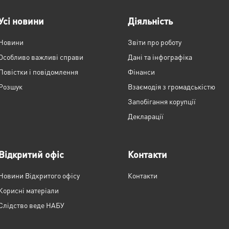
Усі новини
Діяльність
Новини
Звіти про роботу
Особливо важливі справи
Дані та інфографіка
Повістки і повідомлення
Фінанси
Розшук
Взаємодія з громадськістю
Запобігання корупції
Декларації
Відкритий офіс
Контакти
Новини Відкритого офісу
Контакти
Корисні матеріали
Слідство веде НАБУ