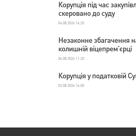
Корупція під час закупі
скеровано до суду
04.08.2026 16:20
Незаконне збагачення на
колишній віцепрем’єрці
06.08.2026 11:20
Корупція у податковій С
03.08.2026 16:00