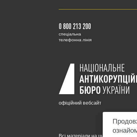
0 800 213 200
cпеціальна
телефонна лінія
офіційний вебсайт
Продовж
ознайо
Всі матеріали на цьому сайті розм