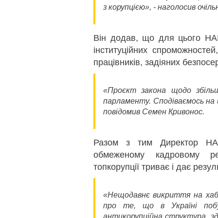
з корупцією», - наголосив очіл
Він додав, що для цього НА
інституційних спроможностей
працівників, задіяних безпосе
«Проєкт закона щодо збіль
парламенту. Сподіваємось на 
повідомив Семен Кривонос.
Разом з тим Директор НА
обмеженому кадровому р
топкорупції триває і дає резул
«Нещодавнє викриття на хаба
про те, що в Україні поб
антикорупційна структура, з