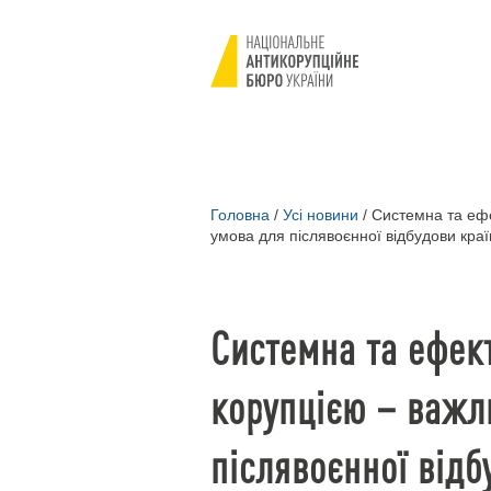
Головна
/
Усі новини
/
Системна та ефе
умова для післявоєнної відбудови кра
Системна та ефек
корупцією – важл
післявоєнної відб