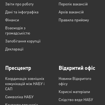
Звіти про роботу
Перелік вакансій
Дані та інфографіка
Архів вакансій
Фінанси
Правила прийому
Взаємодія з
громадськістю
Запобігання корупції
Декларації
Пресцентр
Відкритий офіс
Координація зовнішніх
Новини Відкритого
комунікацій між НАБУ і
офісу
САП
Корисні матеріали
Cимволіка НАБУ
Слідство веде НАБУ
Контакти для медіа