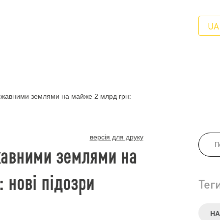
UA
жавними землями на майже 2 млрд грн:
версія для друку
жавними землями на
 нові підозри
Тег
НА