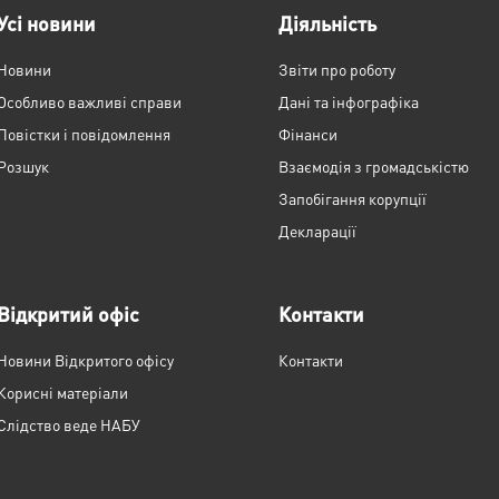
Усі новини
Діяльність
Новини
Звіти про роботу
Особливо важливі справи
Дані та інфографіка
Повістки і повідомлення
Фінанси
Розшук
Взаємодія з громадськістю
Запобігання корупції
Декларації
Відкритий офіс
Контакти
Новини Відкритого офісу
Контакти
Корисні матеріали
Слідство веде НАБУ