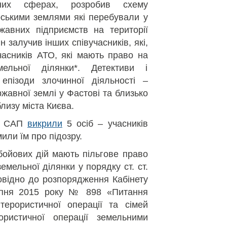
зних сферах, розробив схему
рськими землями які перебували у
жавних підприємств на території
ін залучив інших співучасників, які,
часників АТО, які мають право на
ельної ділянки*. Детективи і
епізоди злочинної діяльності –
жавної землі у Фастові та близько
изу міста Києва.
 і САП
викрили
5 осіб – учасників
или їм про підозру.
бойових дій мають пільгове право
емельної ділянки у порядку ст. ст.
повідно до розпорядження Кабінету
ерпня 2015 року № 898 «Питання
терористичної операції та сімей
ористичної операції земельними