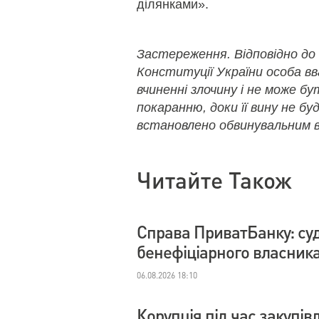
ділянками».
Застереження. Відповідно до
Конституції України особа в
вчиненні злочину і не може б
покаранню, доки її вину не бу
встановлено обвинувальним в
Читайте Також
Справа ПриватБанку: су
бенефіціарного власник
06.08.2026 18:10
Корупція під час закупі