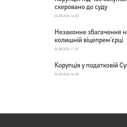
скеровано до суду
04.08.2026 16:20
Незаконне збагачення на
колишній віцепрем’єрці
06.08.2026 11:20
Корупція у податковій С
03.08.2026 16:00