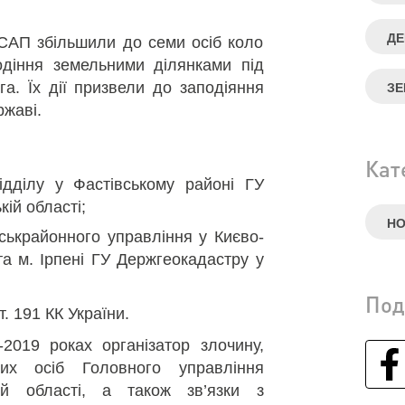
ДЕ
САП збільшили до семи осіб коло
одіння земельними ділянками під
. Їх дії призвели до заподіяння
ЗЕ
ржаві.
Кат
дділу у Фастівському районі ГУ
ій області;
Н
ькрайонного управління у Києво-
а м. Ірпені ГУ Держгеокадастру у
Под
т. 191 КК України.
2019 роках організатор злочину,
х осіб Головного управління
ій області, а також зв’язки з