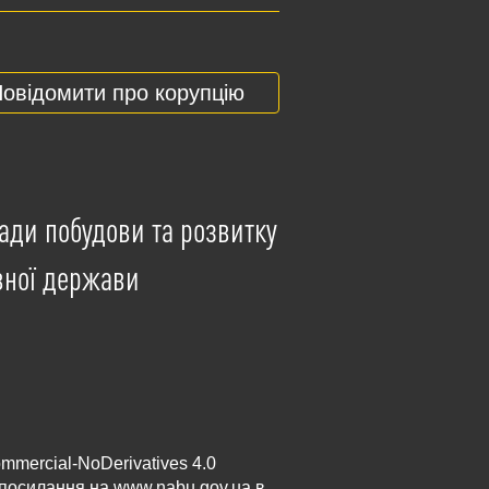
овідомити про корупцію
ади побудови та розвитку
вної держави
mmercial-NoDerivatives 4.0
и посилання на
www.nabu.gov.ua
в