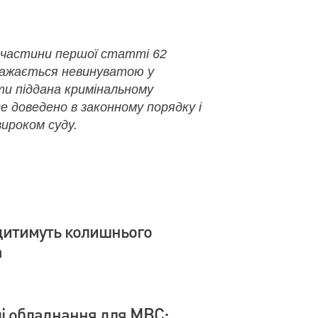
 частини першої статті 62
важається невинуватою у
ути піддана кримінальному
де доведено в законному порядку і
ироком суду.
дитимуть колишнього
а
влі обладнання для МВС: