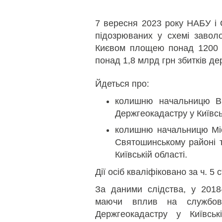
7 вересня 2023 року НАБУ і 
підозрюваних у схемі завол
Києвом площею понад 1200 га
понад 1,8 млрд грн збитків де
Йдеться про:
колишню начальницю Ві
Держгеокадастру у Київськ
колишню начальницю Міс
Святошинському районі т
Київській області.
Дії осіб кваліфіковано за ч. 5 с
За даними слідства, у 2018-
маючи вплив на службови
Держгеокадастру у Київськ