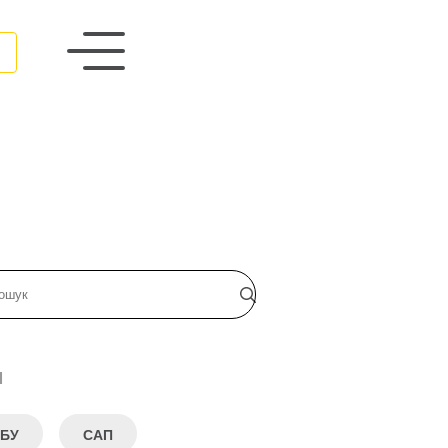
и
БУ
САП