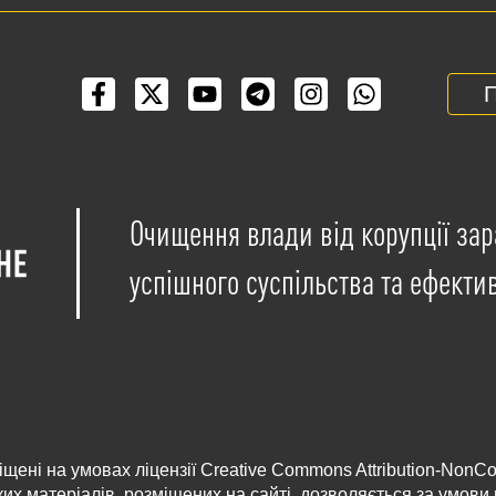
П
Очищення влади від корупції зар
успішного суспільства та ефекти
іщені на умовах ліцензії
Creative Commons Attribution-NonCo
ких матеріалів, розміщених на сайті, дозволяється за умов