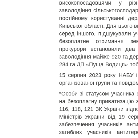
високопосадовцями у рі
заволодіння сільськогоспода
постійному користуванні дер
Київської області. Для цього в
серед іншого, підшукували у
безоплатне отримання зем
прокурори встановили два 
заволодіння майже 920 га дер
284 га ДП «Пуща-Водиця» побл
15 серпня 2023 року НАБУ
організованої групи та повідом
*Особи зі статусом учасника 
на безоплатну приватизацію з
116, 118, 121 ЗК України від
Міністрів України від 19 с
забезпечення учасників анти
загиблих учасників антитер