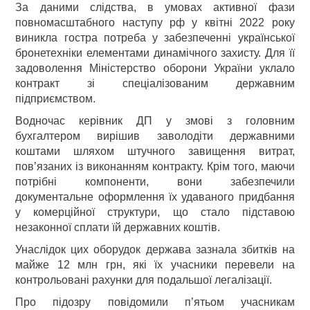
За даними слідства, в умовах активної фази
повномасштабного наступу рф у квітні 2022 року
виникла гостра потреба у забезпеченні української
бронетехніки елементами динамічного захисту. Для її
задоволення Міністерство оборони України уклало
контракт зі спеціалізованим державним
підприємством.
Водночас керівник ДП у змові з головним
бухгалтером вирішив заволодіти державними
коштами шляхом штучного завищення витрат,
пов’язаних із виконанням контракту. Крім того, маючи
потрібні компоненти, вони забезпечили
документальне оформлення їх удаваного придбання
у комерційної структури, що стало підставою
незаконної сплати їй державних коштів.
Унаслідок цих оборудок держава зазнала збитків на
майже 12 млн грн, які їх учасники перевели на
контрольовані рахунки для подальшої легалізації.
Про підозру повідомили п’ятьом учасникам