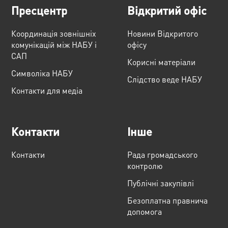
Пресцентр
Відкритий офіс
Координація зовнішніх
Новини Відкритого
комунікацій між НАБУ і
офісу
САП
Корисні матеріали
Cимволіка НАБУ
Слідство веде НАБУ
Контакти для медіа
Контакти
Інше
Контакти
Рада громадського
контролю
Публічні закупівлі
Безоплатна правнича
допомога