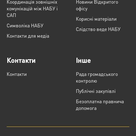
Координація зовнішніх
Новини Відкритого
комунікацій між НАБУ і
офісу
САП
Корисні матеріали
Cимволіка НАБУ
Слідство веде НАБУ
Контакти для медіа
Контакти
Інше
Контакти
Рада громадського
контролю
Публічні закупівлі
Безоплатна правнича
допомога