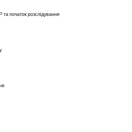
Р та початок розслідування
у
ня
ду