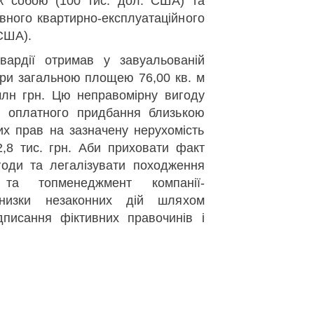
ж собою (100 тис. дол. США) та
вного квартирно-експлуатаційного
 США).
вардії отримав у завуальованій
ири загальною площею 76,00 кв. м
млн грн. Цю неправомірну вигоду
о оплатного придбання близькою
х прав на зазначену нерухомість
,8 тис. грн. Аби приховати факт
годи та легалізувати походження
и та топменеджмент компанії-
низки незаконних дій шляхом
дписання фіктивних правочинів і