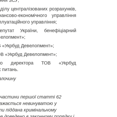
іння ЗСУ;
ділу централізованих розрахунків,
нансово-економічного управління
плуатаційного управління;
путат України, бенефіціарний
велопмент»;
В «Укрбуд Девелопмент»;
ОВ «Укрбуд Девелопмент»;
ного директора ТОВ «Укрбуд
 питань.
злочину
 частини першої статті 62
важається невинуватою у
ути піддана кримінальному
де доведено в законному порядку і