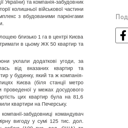
ії України) та компанія-забудовник
торії колишньої військової частини
Под
мплекс з вбудованими паркінгами
и.
площею близько 1 га в центрі Києва
тримати в цьому ЖК 50 квартир та
они уклали додаткові угоди, за
лась від вказаних квартир та
тир у будинку, який та ж компанія-
ицях Києва (біля станції метро
и проведеної у межах досудового
артість цих квартир була на 81,6
інили квартири на Печерську.
 компанії-забудовниці командувач
ірну вигоду у сумі 125 тис. дол.