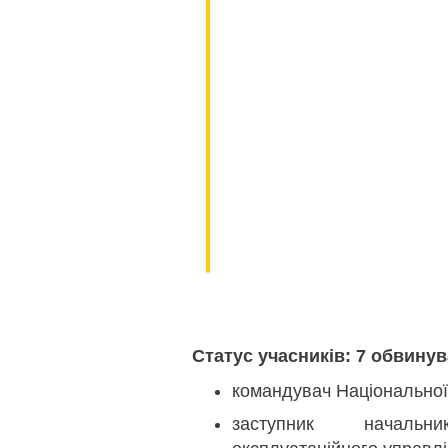
30.11.2021
Початок підготовчого зас
Статус учасників: 7 обвину
командувач Національної 
заступник начальн