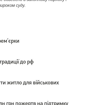
ироком суду.
рем’єрки
традиції до рф
ати житло для військових
лн грн пожертв на підтримку