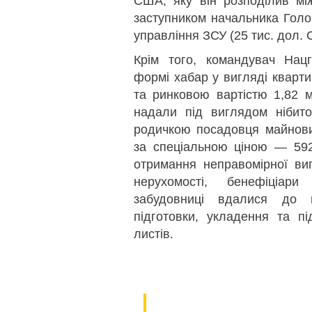
США, яку він розподілив мі
заступником начальника Голо
управління ЗСУ (25 тис. дол.
Крім того, командувач Нацг
формі хабар у вигляді кварт
та ринковою вартістю 1,82 
надали під виглядом нібит
родичкою посадовця майнови
за спеціальною ціною — 592
отримання неправомірної ви
нерухомості, бенефіціар
забудовниці вдалися до 
підготовки, укладення та пі
листів.