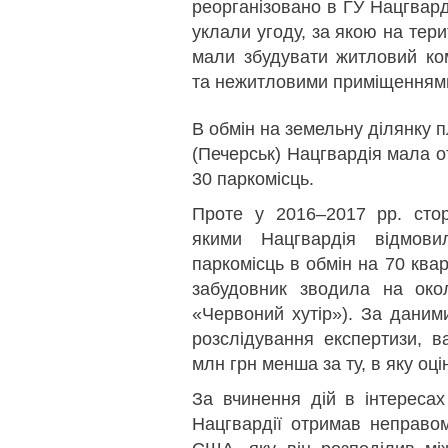
реорганізовано в ГУ Нацгвард
уклали угоду, за якою на тери
мали збудувати житловий ко
та нежитловими приміщенням
В обмін на земельну ділянку 
(Печерськ) Нацгвардія мала о
30 паркомісць.
Проте у 2016–2017 рр. стор
якими Нацгвардія відмови
паркомісць в обмін на 70 квар
забудовник зводила на окол
«Червоний хутір»). За даним
розслідування експертизи, в
млн грн менша за ту, в яку оц
За вчинення дій в інтересах
Нацгвардії отримав неправом