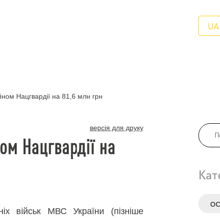
UA
ном Нацгвардії на 81,6 млн грн
версія для друку
ом Нацгвардії на
Кат
ОС
іх військ МВС України (пізніше