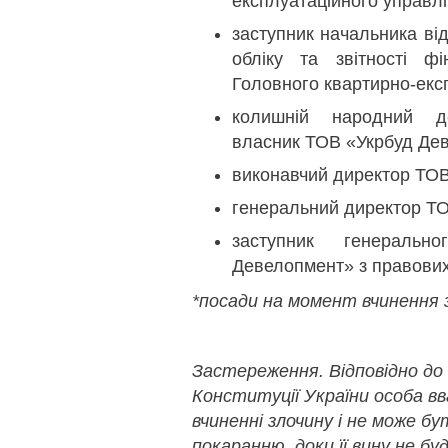
експлуатаційного управл
заступник начальника від
обліку та звітності фі
Головного квартирно-екс
колишній народний де
власник ТОВ «Укрбуд Де
виконавчий директор ТО
генеральний директор Т
заступник генераль
Девелопмент» з правових
*посади на момент вчинення 
Застереження. Відповідно до
Конституції України особа в
вчиненні злочину і не може б
покаранню, доки її вину не бу