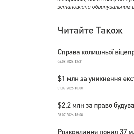
встановлено обвинувальним в
Читайте Також
Справа колишньої віцеп
06.08.2026 12:31
$1 млн за уникнення екс
31.07.2026 10:00
$2,2 млн за право будув
28.07.2026 18:00
Розкрадання понад 37 м