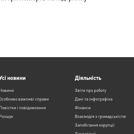
Усі новини
Діяльність
Новини
Звіти про роботу
Особливо важливі справи
Дані та інфографіка
Повістки і повідомлення
Фінанси
Розшук
Взаємодія з громадськістю
Запобігання корупції
Декларації